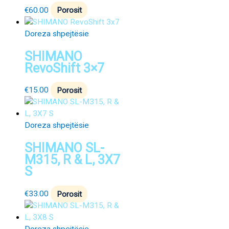
€
60.00
Porosit
Doreza shpejtësie
SHIMANO
RevoShift 3×7
€
15.00
Porosit
Doreza shpejtësie
SHIMANO SL-
M315, R & L, 3X7
S
€
33.00
Porosit