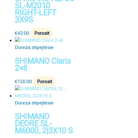
SL-M2010
RIGHT-LEFT
3X9S
€
43.00
Porosit
Doreza shpejtësie
SHIMANO Claris
2×8
€
150.00
Porosit
Doreza shpejtësie
SHIMANO
DEORE SL-
M6000, 2|3X10 S