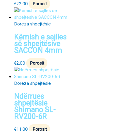
€
22.00
Porosit
Doreza shpejtësie
Këmish e sajlles
së shpejtësive
SACCON 4mm
€
2.00
Porosit
Doreza shpejtësie
Ndërrues
shpejtësie
Shimano SL-
RV200-6R
€
11.00
Porosit