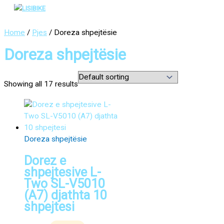
Main
Skip
Menu
to
content
Home
/
Pjes
/ Doreza shpejtësie
Doreza shpejtësie
Showing all 17 results
Doreza shpejtësie
Dorez e
shpejtesive L-
Two SL-V5010
(A7) djathta 10
shpejtesi