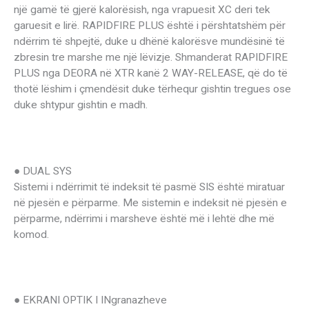
një gamë të gjerë kalorësish, nga vrapuesit XC deri tek
garuesit e lirë. RAPIDFIRE PLUS është i përshtatshëm për
ndërrim të shpejtë, duke u dhënë kalorësve mundësinë të
zbresin tre marshe me një lëvizje. Shmanderat RAPIDFIRE
PLUS nga DEORA në XTR kanë 2 WAY-RELEASE, që do të
thotë lëshim i çmendësit duke tërhequr gishtin tregues ose
duke shtypur gishtin e madh.
● DUAL SYS
Sistemi i ndërrimit të indeksit të pasmë SIS është miratuar
në pjesën e përparme. Me sistemin e indeksit në pjesën e
përparme, ndërrimi i marsheve është më i lehtë dhe më
komod.
● EKRANI OPTIK I INgranazheve