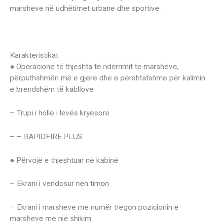
marsheve në udhëtimet urbane dhe sportive.
Karakteristikat
● Operacione të thjeshta të ndërrimit të marsheve,
përputhshmëri më e gjerë dhe e përshtatshme për kalimin
e brendshëm të kabllove
– Trupi i hollë i levës kryesore
– – RAPIDFIRE PLUS
● Përvojë e thjeshtuar në kabinë
– Ekrani i vendosur nën timon
– Ekrani i marsheve me numër tregon pozicionin e
marsheve me një shikim