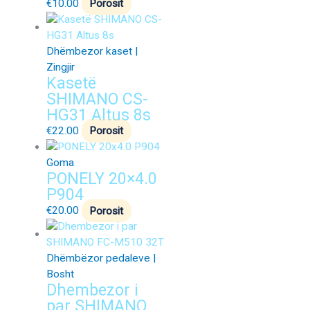
€
10.00
Porosit
Dhëmbezor kaset |
Zingjir
Kasetë
SHIMANO CS-
HG31 Altus 8s
€
22.00
Porosit
Goma
PONELY 20×4.0
P904
€
20.00
Porosit
Dhëmbëzor pedaleve |
Bosht
Dhembezor i
par SHIMANO