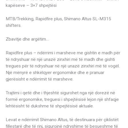
kapëseve – 3×7 shpejtësi
MTB/Trekking, Rapidfire plus, Shimano Altus SL-M315
shifters.
Zbavitje dhe argëtim…
Rapidfire plus – ndërrimi i marsheve me gishtin e madh për
të ndryshuar në një unazë zinxhiri më të madh dhe gishti
tregues për të ndryshuar në një unazë zinxhiri më të vogël.
Një mënyrë e shkëlqyer ergonomike dhe e pranuar
gjerësisht e ndërrimit të marsheve.
Trajtimi i qetë dhe i thjeshtë sigurohet nga një dorezë në
formë ergonomike, treguesi i shpejtësisë lejon një shfaqje
lehtësisht të dukshme të shpejtësisë aktuale.
Levat e ndërrimit Shimano Altus, të destinuara për çiklistët
fillestarë dhe të rinj, sigurojnë ndryshime të besueshme të