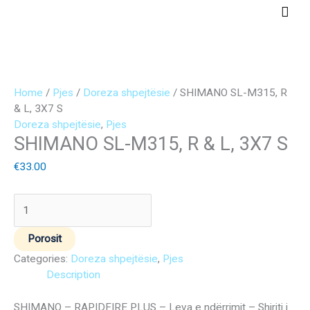
Skip
Main
to
Men
content
SHIMANO
SL-
Home
/
Pjes
/
Doreza shpejtësie
/ SHIMANO SL-M315, R
M315,
& L, 3X7 S
R
Doreza shpejtësie
,
Pjes
SHIMANO SL-M315, R & L, 3X7 S
&
L,
€
33.00
3X7
S
quantity
Porosit
Categories:
Doreza shpejtësie
,
Pjes
Description
SHIMANO – RAPIDFIRE PLUS – Leva e ndërrimit – Shiriti i