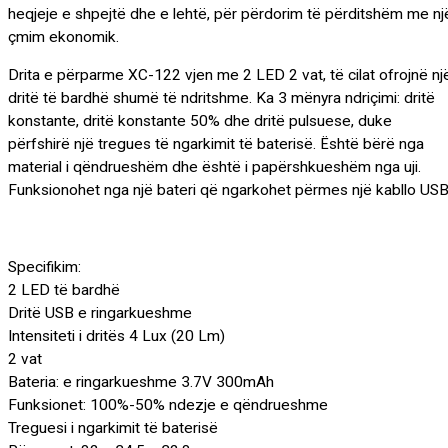
heqjeje e shpejtë dhe e lehtë, për përdorim të përditshëm me nj
çmim ekonomik.
Drita e përparme XC-122 vjen me 2 LED 2 vat, të cilat ofrojnë nj
dritë të bardhë shumë të ndritshme. Ka 3 mënyra ndriçimi: dritë
konstante, dritë konstante 50% dhe dritë pulsuese, duke
përfshirë një tregues të ngarkimit të baterisë. Është bërë nga
material i qëndrueshëm dhe është i papërshkueshëm nga uji.
Funksionohet nga një bateri që ngarkohet përmes një kabllo USB
Specifikim:
2 LED të bardhë
Dritë USB e ringarkueshme
Intensiteti i dritës 4 Lux (20 Lm)
2 vat
Bateria: e ringarkueshme 3.7V 300mAh
Funksionet: 100%-50% ndezje e qëndrueshme
Treguesi i ngarkimit të baterisë