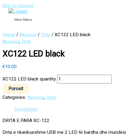
Skip to content
Main Menu
Home
/
Aksesor
/
Drita
/ XC122 LED black
Aksesor
,
Drita
XC122 LED black
€
10.00
XC122 LED black quantity
Porosit
Categories:
Aksesor
,
Drita
Description
DRITA E PARA XC-122
Drita e rikarikueshme USB me 2 LED të bardha dhe mundësi