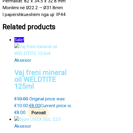
Përmasat: 82 x 34.5 x 32.8 mm
Montimi në Ø22.2 – Ø31.8mm
I papërshkueshëm nga uji: IP44
Related products
Sale!
Aksesor
Vaj freni mineral
oil WELDTITE
125ml
€
10.00
Original price was:
€10.00.
€
8.00
Current price is:
€8.00.
Porosit
Aksesor