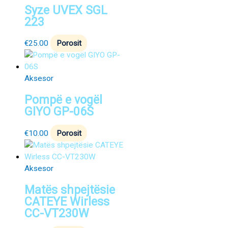
Syze UVEX SGL
223
€
25.00
Porosit
Aksesor
Pompë e vogël
GIYO GP-06S
€
10.00
Porosit
Aksesor
Matës shpejtësie
CATEYE Wirless
CC-VT230W