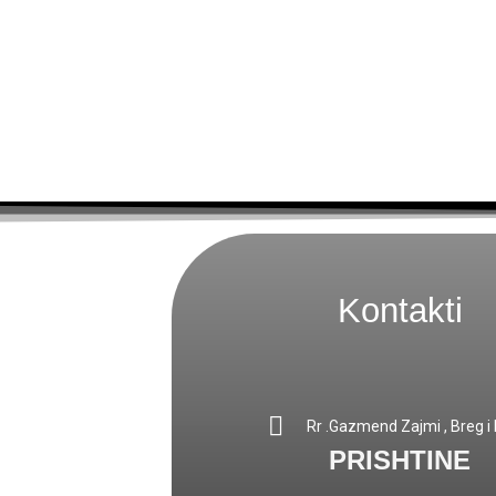
Kontakti
Rr .Gazmend Zajmi , Breg i D
PRISHTINE