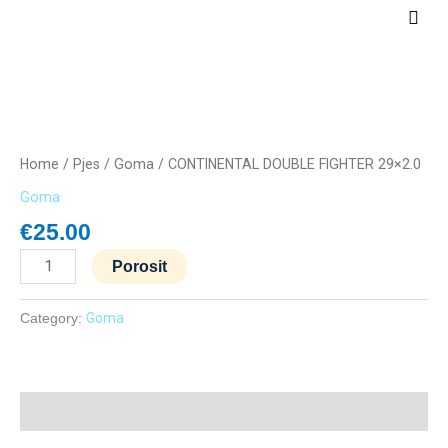
Skip
Main
to
Men
content
CONTINENTAL
DOUBLE
FIGHTER
Home
/
Pjes
/
Goma
/ CONTINENTAL DOUBLE FIGHTER 29×2.0
29x2.0
Goma
quantity
€
25.00
Porosit
Category:
Goma
Description