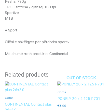
Pesha: 790g
TPI: 3 shtresa / gjithsej 180 tpi
Sportive
MTB
● Sport
Cilësi e shkëlqyer për përdorim sportiv
Më shumë rreth produktit: Continental
Related products
OUT OF STOCK
Goma
Goma
PONELY 20 x 2.125 P701
CONTINENTAL Contact plus
€
7.00
26×2.0