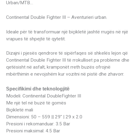
Urban/MTB…
Continental Double Fighter III – Aventurieri urban.
Ideale për të transformuar një biçikletë jashtë rrugës në një
vrapues të shpejtë të qytetit.
Dizajni i pjesës qendrore të sipërfaqes së shkelës lejon që
Continental Double Fighter III të rrokulliset pa probleme dhe
qetësisht në asfalt, kramponët rreth buzës ofrojnë
mbërthimin e nevojshëm kur vozitni në pistë dhe zhavorr.
Specifikimi dhe teknologjitë
Modeli: Continental DoubleFighter III
Me një tel në buzë të gomës
Biçikletë mali
Dimensioni: 50 – 559 || 29″ | 29 x 2.0
Presioni i rekomanduar: 3.5 Bar
Presioni maksimal: 4.5 Bar