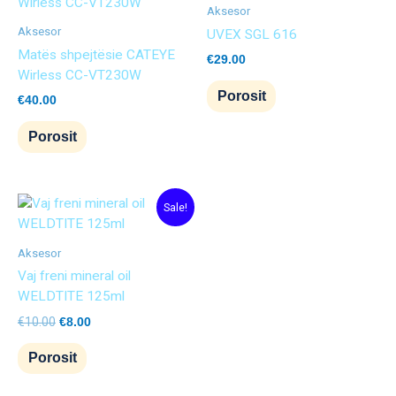
Aksesor
Aksesor
UVEX SGL 616
Matës shpejtësie CATEYE
€
29.00
Wirless CC-VT230W
Porosit
€
40.00
Porosit
Original
Current
Sale!
price
price
was:
is:
€10.00.
€8.00.
Aksesor
Vaj freni mineral oil
WELDTITE 125ml
€
10.00
€
8.00
Porosit