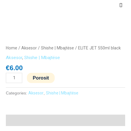
Skip
Main
to
Men
content
ELITE
JET
550ml
Home
/
Aksesor
/
Shishe | Mbajtëse
/ ELITE JET 550ml black
black
Aksesor
,
Shishe | Mbajtëse
quantity
€
6.00
Porosit
Categories:
Aksesor
,
Shishe | Mbajtëse
Description