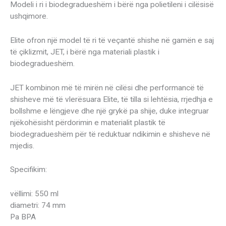
Modeli i ri i biodegradueshëm i bërë nga polietileni i cilësisë
ushqimore.
Elite ofron një model të ri të veçantë shishe në gamën e saj
të çiklizmit, JET, i bërë nga materiali plastik i
biodegradueshëm.
JET kombinon më të mirën në cilësi dhe performancë të
shisheve më të vlerësuara Elite, të tilla si lehtësia, rrjedhja e
bollshme e lëngjeve dhe një grykë pa shije, duke integruar
njëkohësisht përdorimin e materialit plastik të
biodegradueshëm për të reduktuar ndikimin e shisheve në
mjedis.
Specifikim:
vëllimi: 550 ml
diametri: 74 mm
Pa BPA