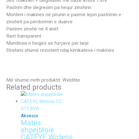
Seti: makineri + degreaser me bazë limoni 75ml
Pastrim dhe degresim pa hequr zinxhirin
Montimi i makinës në pirunin e pasmë lejon pastrimin e
zinxhirit pa përdorimin e duarve
Pastrim zinxhir në 4 anët
Rast transparent
Mundësia e heqjes së furçave për larje
Strehimi shumë rezistent ndaj kimikateve i makinës
Më shumë rreth produktit: Weldtite
Related products
Aksesor
Matës
shpejtësie
CATEYE Wirless