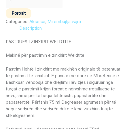
Porosit
Categories:
Aksesor
,
Mirëmbajtja vajra
Description
PASTRUES I ZINXIRIT WELDTITE
Makinë për pastrimin e zinxhirit Weldtite
Pastrim i lehtë i zinxhirit me makinën origjinale të patentuar
të pastrimit të zinxhirit. E punuar me dorë në Mbretërinë e
Bashkuar, vendosja dhe drejtimi i lëvizjes i siguruar nga
furçat e pastrimit krijon forcat e ndryshme rrotulluese të
nevojshme për të hequr lehtësisht papastërtitë dhe
papastërtitë. Përfshin 75 ml Degreaser agrumesh për të
hequr yndyrën dhe yndyrën duke e lënë zinxhirin tuaj të
shkëlqyeshëm.