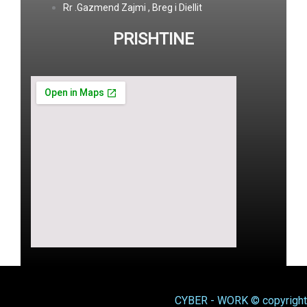
Rr .Gazmend Zajmi , Breg i Diellit
PRISHTINE
CYBER - WORK © copyright