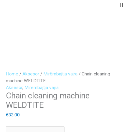
Skip
Main
to
Men
content
Chain
Original
Current
cleaning
price
price
machine
was:
is:
WELDTITE
€32.00.
€25.00.
quantity
Home
/
Aksesor
/
Mirëmbajtja vajra
/ Chain cleaning
machine WELDTITE
Aksesor
,
Mirëmbajtja vajra
Chain cleaning machine
WELDTITE
€
33.00