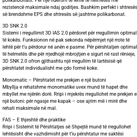
polikarbonatit. Për një ndërtim të lehtë të helmetës me
rezistencë maksimale ndaj goditjes. Bashkim perfekt i shtresë
së brendshme EPS dhe shtresës së jashtme polikarbonat.
3D SNK 2.0
Sistemi i rregullimit 3D IAS 2.0 përdoret për rregullimin optimal
të kokës. Funksionon në pak sekonda nëpërmjet një rrote të
lehtë për t’u përdorur në anën e pasme. Për përshtatjen optima
të helmetës dhe për rrjedhojë mbrojtjen e sigurt në rast rënieje,
3D SNK 2.0 ofron gjithashtu një rregullim të lartësisë që
përshtatet individualisht me çdo formë koke.
Monomatic – Përshtatet me prekjen e një butoni
Mbyllja e rehatshme monomatike uvex mund të hapet dhe
mbyllet me njërën dorë. Rripi i mjekrës rregullohet me prekjen e
një butoni: për ngasje me kapak – ose ajrim më i mirë dhe
rehati maksimale në mal.
FAS – E thjeshtë dhe praktike
Rripi i Sistemit të Përshtatjes së Shpejtë mund të rregullohet
lehtësisht dhe vazhdimisht për t’iu përshtatur me saktësi