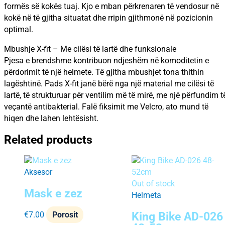
formës së kokës tuaj. Kjo e mban përkrenaren të vendosur në
kokë në të gjitha situatat dhe rripin gjithmonë në pozicionin
optimal.
Mbushje X-fit – Me cilësi të lartë dhe funksionale
Pjesa e brendshme kontribuon ndjeshëm në komoditetin e
përdorimit të një helmete. Të gjitha mbushjet tona thithin
lagështinë. Pads X-fit janë bërë nga një material me cilësi të
lartë, të strukturuar për ventilim më të mirë, me një përfundim t
veçantë antibakterial. Falë fiksimit me Velcro, ato mund të
hiqen dhe lahen lehtësisht.
Related products
Aksesor
Out of stock
Mask e zez
Helmeta
King Bike AD-026
€
7.00
Porosit