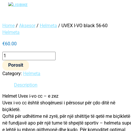
Main
Skip
UVEX
Menu
to
I-
content
VO
black
Home
/
Aksesor
/
Helmeta
/ UVEX I-VO black 56-60
56-
Helmeta
60
quantity
€
60.00
Porosit
Category:
Helmeta
Description
Helmet Uvex i-vo cc – e zez
Uvex i-vo cc është shoqëruesi i përsosur për çdo ditë në
biçikletë.
Qoftë për udhëtime në zyrë, për një shëtitje të qetë me biçikletë
në fundjavë apo për një turne të shpejtë sportiv – helmeta sup
e lehtë ju mbron gjithmonë dhe kudo. Për komoditet optimal