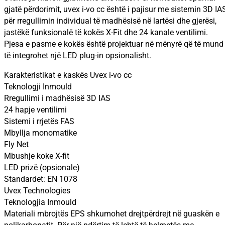
gjatë përdorimit, uvex i-vo cc është i pajisur me sistemin 3D IA
për rregullimin individual të madhësisë në lartësi dhe gjerësi,
jastëkë funksionalë të kokës X-Fit dhe 24 kanale ventilimi.
Pjesa e pasme e kokës është projektuar në mënyrë që të mund
të integrohet një LED plug-in opsionalisht.
Karakteristikat e kaskës Uvex i-vo cc
Teknologji Inmould
Rregullimi i madhësisë 3D IAS
24 hapje ventilimi
Sistemi i rrjetës FAS
Mbyllja monomatike
Fly Net
Mbushje koke X-fit
LED prizë (opsionale)
Standardet: EN 1078
Uvex Technologies
Teknologjia Inmould
Materiali mbrojtës EPS shkumohet drejtpërdrejt në guaskën e