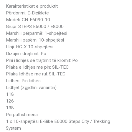
Karakteristikat e produktit
Përdorimi: E-Biçikletë
Modeli: CN-E6090-10
Grupi: STEPS E6000 / E8000
Marshi i përparmë: 1-shpejtësi
Marshi i pasëm: 10-shpejtësi
Lloji: HG-X 10-shpejtësi
Dizajni i drejtimit: Po
Pini i lidhjes së trajtimit të kromit: Po
Pllaka e lidhjes me pin: SIL-TEC
Pllaka lidhëse me rul: SIL-TEC
Lidhës: Pin lidhës
Lidhjet (zgjidhni variantin)
118
126
138
Përputhshmëria
1 x 10-shpejtësi E-Bike E6000 Steps City / Trekking
System