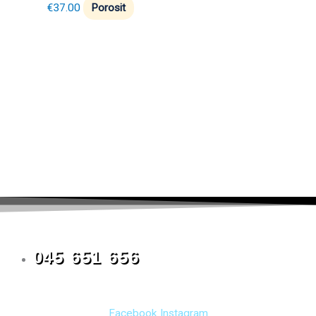
€
37.00
Porosit
045 651 656
Facebook
Instagram