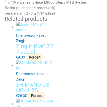
1 x 10-shpejtësi E-Bike E8000 Steps MTB System
Pesha (të dhënat e prodhuesit)
përafërsisht. 276 g (114 lidhje)
Related products
Dhëmbezor kaset |
Zingjir
Zingjir KMC Z7
7 speed
€
8.00
Porosit
Dhëmbezor kaset |
Zingjir
SHIMANO CS-
HG41 8S
€
28.00
Porosit