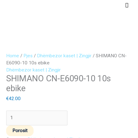
Skip
Main
to
Men
content
SHIMANO
CN-
E6090-
10
Home
/
Pjes
/
Dhëmbezor kaset | Zingjir
/ SHIMANO CN-
10s
E6090-10 10s ebike
ebike
Dhëmbezor kaset | Zingjir
quantity
SHIMANO CN-E6090-10 10s
ebike
€
42.00
Porosit