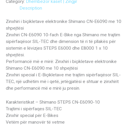
Category:
Dhëmbezor kaset | Zingjir
Description
Zinxhiri i biçikletave elektronike Shimano CN-E6090 me 10
shpejtësi
Zinxhiri CN-E6090 10-fach E-Bike nga Shimano me trajtim
sipërfaqësor SIL-TEC dhe dimension të ri të pllakës për
sistemin e lëvizjes STEPS E6000 dhe E8000 1 x 10
shpejtësi.
Performancë më e mirë: Zinxhiri i biçikletave elektronike
Shimano CN-E6090 me 10 shpejtësi
Zinxhiri special i E-Biçikletave me trajtim sipërfaqësor SIL-
TEC, një udhëtim më i qetë, jetëgjatësi e shtuar e zinxhirit
dhe performancë më e mirë ju presin.
Karakteristikat – Shimano STEPS CN-E6090-10
Trajtimi i sipërfaqes SIL-TEC
Zinxhir special për E-Bikes
Vetëm për manovër të vetme