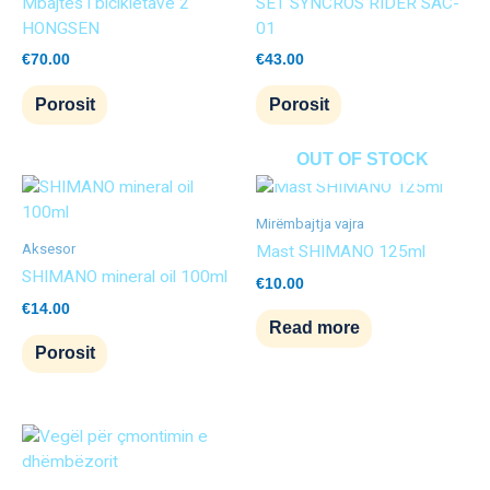
Mbajtës i bicikletave 2
SET SYNCROS RIDER SAC-
HONGSEN
01
€
70.00
€
43.00
Porosit
Porosit
OUT OF STOCK
Mirëmbajtja vajra
Aksesor
Mast SHIMANO 125ml
SHIMANO mineral oil 100ml
€
10.00
€
14.00
Read more
Porosit