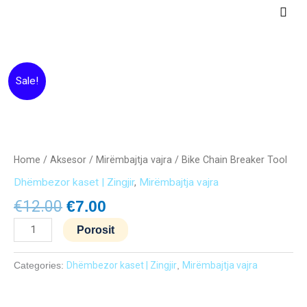
Skip
Main
to
Men
content
Original
Current
Bike
Sale!
price
price
Chain
was:
is:
Breaker
€12.00.
€7.00.
Tool
quantity
Home
/
Aksesor
/
Mirëmbajtja vajra
/ Bike Chain Breaker Tool
Dhëmbezor kaset | Zingjir
,
Mirëmbajtja vajra
€
12.00
€
7.00
Porosit
Categories:
Dhëmbezor kaset | Zingjir
,
Mirëmbajtja vajra