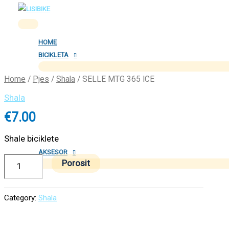
Skip
Main
SELLE
Menu
to
MTG
content
365
HOME
ICE
BICIKLETA
quantity
Home
/
Pjes
/
Shala
/ SELLE MTG 365 ICE
Shala
€
7.00
Shale biciklete
AKSESOR
Porosit
Category:
Shala