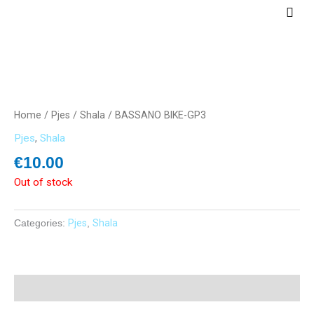
Skip
Main
to
Men
content
Home
/
Pjes
/
Shala
/ BASSANO BIKE-GP3
Pjes
,
Shala
€
10.00
Out of stock
Categories:
Pjes
,
Shala
Description