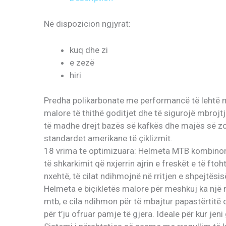
Në dispozicion ngjyrat:
kuq dhe zi
e zezë
hiri
Predha polikarbonate me performancë të lehtë m
malore të thithë goditjet dhe të sigurojë mbroj
të madhe drejt bazës së kafkës dhe majës së zo
standardet amerikane të çiklizmit.
18 vrima te optimizuara: Helmeta MTB kombinon
të shkarkimit që nxjerrin ajrin e freskët e të ftoh
nxehtë, të cilat ndihmojnë në rritjen e shpejtësi
Helmeta e biçikletës malore për meshkuj ka nj
mtb, e cila ndihmon për të mbajtur papastërtitë dhe
për t’ju ofruar pamje të gjera. Ideale për kur jeni 