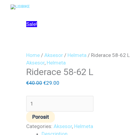
Skip
to
content
Riderace
Original
Current
Sale!
58-
price
price
62
was:
is:
L
€40.00.
€29.00.
quantity
Home
/
Aksesor
/
Helmeta
/ Riderace 58-62 L
Aksesor
,
Helmeta
Riderace 58-62 L
€
40.00
€
29.00
Porosit
Categories:
Aksesor
,
Helmeta
Description