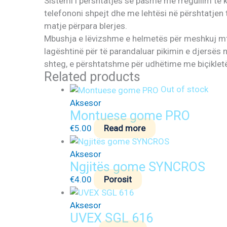
Sistemi i përshtatjes së pasme me rregullim të k
telefononi shpejt dhe me lehtësi në përshtatjen 
matje përpara blerjes.
Mbushja e lëvizshme e helmetës për meshkuj mtb 
lagështinë për të parandaluar pikimin e djersës në
shteg, e përshtatshme për udhëtime me biçikletë
Related products
Out of stock
Aksesor
Montuese gome PRO
€
5.00
Read more
Aksesor
Ngjitës gome SYNCROS
€
4.00
Porosit
Aksesor
UVEX SGL 616