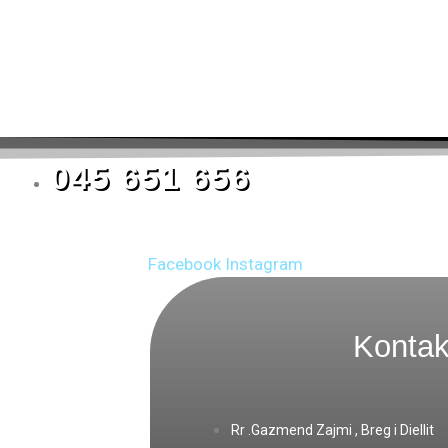
045 651 656
Facebook
Instagram
Kontak
Rr .Gazmend Zajmi , Breg i Diellit