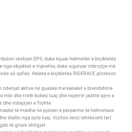
bulon veshjen EPS, duke lejuar helmetën e biçikletës
tje nga objektet e mprehta, duke siguruar mbrojtje më
nës së qafës. Heleta e biçikletës RIDERACE plotëson
 ndenjat aktive në guaskë me kanalet e brendshme
të mbi dhe rreth kokës tuaj dhe nxjerrin jashtë ajrin e
së dhe mbajtjen e ftohtë.
ë maskë të madhe në pjesën e përparme të helmetave
 diellin nga sytë tuaj. Vizitori lëviz lehtësisht lart
gati të grisni shtigjet.