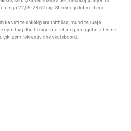
askës së biçikletës malore për meshkuj ju lejon të
tuaj nga 22,05-23,62 inç. Shënim: ju lutemi bëni
ka veti të shkëlqyera thithëse, mund të ruajë
 sytë tuaj dhe të sigurojë rehati gjatë gjithë ditës në
, çiklizëm rekreativ dhe skateboard.