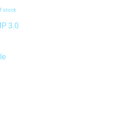
f stock
P 3.0
le