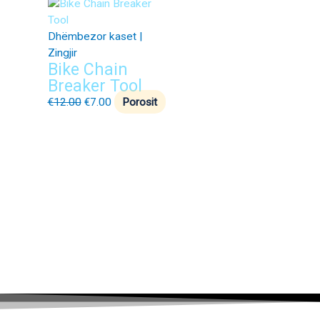
Dhëmbezor kaset |
Zingjir
Bike Chain
Breaker Tool
€
12.00
€
7.00
Porosit