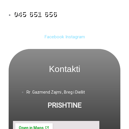
045 651 656
Facebook
Instagram
Kontakti
Rr .Gazmend Zajmi , Breg i Diellit
PRISHTINE