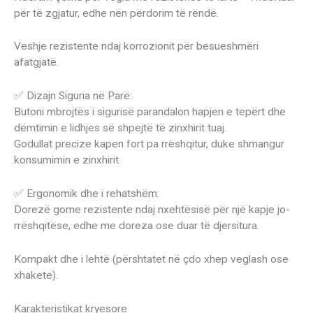
për të zgjatur, edhe nën përdorim të rëndë.
Veshje rezistente ndaj korrozionit për besueshmëri
afatgjatë.
✅ Dizajn Siguria në Parë:
Butoni mbrojtës i sigurisë parandalon hapjen e tepërt dhe
dëmtimin e lidhjes së shpejtë të zinxhirit tuaj.
Godullat precize kapen fort pa rrëshqitur, duke shmangur
konsumimin e zinxhirit.
✅ Ergonomik dhe i rehatshëm:
Dorezë gome rezistente ndaj nxehtësisë për një kapje jo-
rrëshqitëse, edhe me doreza ose duar të djersitura.
Kompakt dhe i lehtë (përshtatet në çdo xhep veglash ose
xhakete).
Karakteristikat kryesore