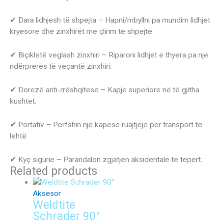
✔ Dara lidhjesh të shpejta – Hapni/mbyllni pa mundim lidhjet
kryesore dhe zinxhirët me çlirim të shpejtë.
✔ Biçikletë veglash zinxhiri – Riparoni lidhjet e thyera pa një
ndërprerës të veçantë zinxhiri.
✔ Dorezë anti-rrëshqitëse – Kapje superiore në të gjitha
kushtet.
✔ Portativ – Përfshin një kapëse ruajtjeje për transport të
lehtë.
✔ Kyç sigurie – Parandalon zgjatjen aksidentale të tepërt.
Related products
Aksesor
Weldtite
Schrader 90°