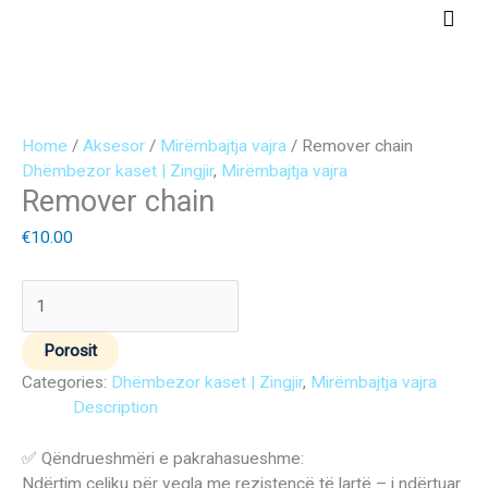
Skip
Main
to
Men
content
Remover
Original
Current
chain
price
price
Home
/
Aksesor
/
Mirëmbajtja vajra
/ Remover chain
quantity
was:
is:
Dhëmbezor kaset | Zingjir
,
Mirëmbajtja vajra
Remover chain
€12.00.
€7.00.
€
10.00
Porosit
Categories:
Dhëmbezor kaset | Zingjir
,
Mirëmbajtja vajra
Description
✅ Qëndrueshmëri e pakrahasueshme:
Ndërtim çeliku për vegla me rezistencë të lartë – i ndërtuar