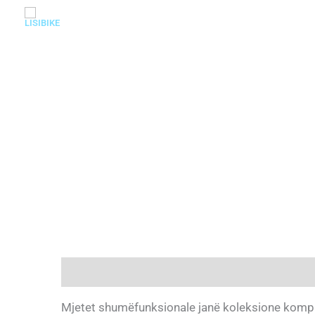
Skip
to
content
Description
Mjetet shumëfunksionale janë koleksione kompak