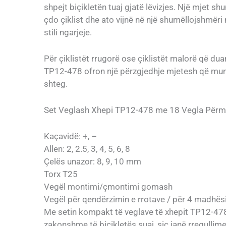
shpejt biçikletën tuaj gjatë lëvizjes. Një mjet
çdo çiklist dhe ato vijnë në një shumëllojshmër
stili ngarjeje.
Për çiklistët rrugorë ose çiklistët malorë që dua
TP12-478 ofron një përzgjedhje mjetesh që mund
shteg.
Set Veglash Xhepi TP12-478 me 18 Vegla Përm
Kaçavidë: +, –
Allen: 2, 2.5, 3, 4, 5, 6, 8
Çelës unazor: 8, 9, 10 mm
Torx T25
Vegël montimi/çmontimi gomash
Vegël për qendërzimin e rrotave / për 4 madhës
Me setin kompakt të veglave të xhepit TP12-478,
zakonshme të biçikletës suaj, siç janë rregullim