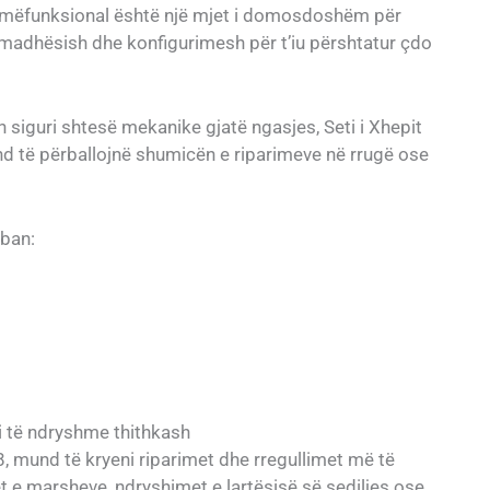
 shumëfunksional është një mjet i domosdoshëm për
i madhësish dhe konfigurimesh për t’iu përshtatur çdo
n siguri shtesë mekanike gjatë ngasjes, Seti i Xhepit
 të përballojnë shumicën e riparimeve në rrugë ose
ban:
i të ndryshme thithkash
 mund të kryeni riparimet dhe rregullimet më të
et e marsheve, ndryshimet e lartësisë së sediljes ose