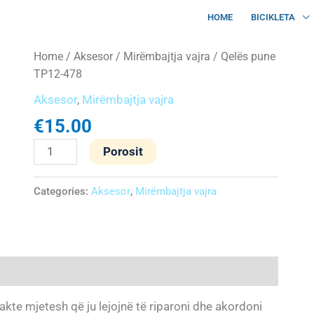
HOME
BICIKLETA
Qelës
Home
/
Aksesor
/
Mirëmbajtja vajra
/ Qelës pune
pune
TP12-478
TP12-
Aksesor
,
Mirëmbajtja vajra
478
€
15.00
quantity
Porosit
Categories:
Aksesor
,
Mirëmbajtja vajra
te mjetesh që ju lejojnë të riparoni dhe akordoni