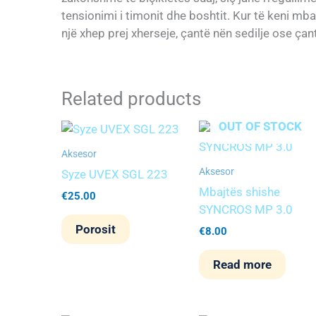
tensionimi i timonit dhe boshtit. Kur të keni mba
një xhep prej xherseje, çantë nën sedilje ose çan
Related products
OUT OF STOCK
Aksesor
Aksesor
Syze UVEX SGL 223
Mbajtës shishe
€
25.00
SYNCROS MP 3.0
Porosit
€
8.00
Read more