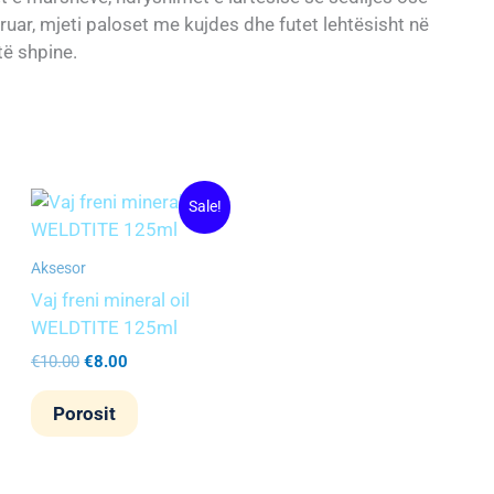
ruar, mjeti paloset me kujdes dhe futet lehtësisht në
të shpine.
Original
Current
Sale!
price
price
was:
is:
€10.00.
€8.00.
Aksesor
Vaj freni mineral oil
WELDTITE 125ml
€
10.00
€
8.00
Porosit