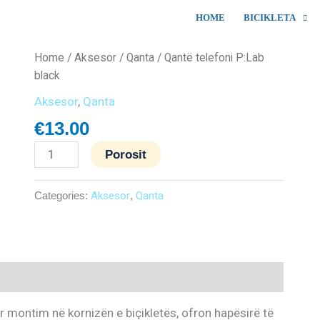
HOME
BICIKLETA
Qantë
Home
/
Aksesor
/
Qanta
/ Qantë telefoni P:Lab
telefoni
black
P:Lab
Aksesor
,
Qanta
black
€
13.00
quantity
Porosit
Categories:
Aksesor
,
Qanta
r montim në kornizën e biçikletës, ofron hapësirë ​​të