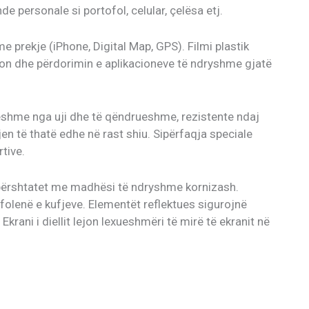
e personale si portofol, celular, çelësa etj.
e prekje (iPhone, Digital Map, GPS). Filmi plastik
on dhe përdorimin e aplikacioneve të ndryshme gjatë
eshme nga uji dhe të qëndrueshme, rezistente ndaj
 të thatë edhe në rast shiu. Sipërfaqja speciale
tive.
 përshtatet me madhësi të ndryshme kornizash.
olenë e kufjeve. Elementët reflektues sigurojnë
krani i diellit lejon lexueshmëri të mirë të ekranit në