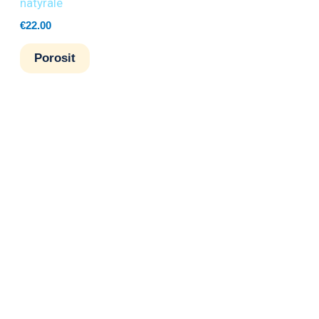
natyrale
€
22.00
Porosit