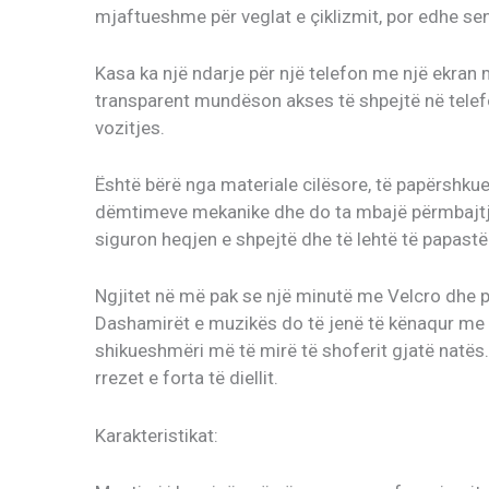
mjaftueshme për veglat e çiklizmit, por edhe send
Kasa ka një ndarje për një telefon me një ekran m
transparent mundëson akses të shpejtë në telef
vozitjes.
Është bërë nga materiale cilësore, të papërshku
dëmtimeve mekanike dhe do ta mbajë përmbajtjen
siguron heqjen e shpejtë dhe të lehtë të papastër
Ngjitet në më pak se një minutë me Velcro dhe
Dashamirët e muzikës do të jenë të kënaqur me f
shikueshmëri më të mirë të shoferit gjatë natës. E
rrezet e forta të diellit.
Karakteristikat: