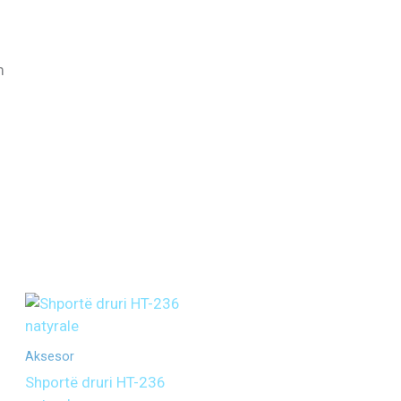
m
Aksesor
Shportë druri HT-236