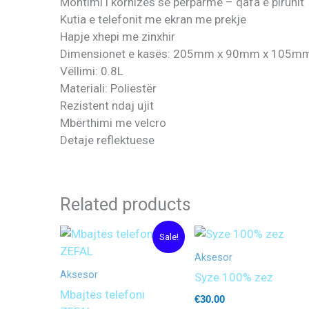
Montimi i kornizës së përparme – qafa e pirunit
Kutia e telefonit me ekran me prekje
Hapje xhepi me zinxhir
Dimensionet e kasës: 205mm x 90mm x 105m
Vëllimi: 0.8L
Materiali: Poliestër
Rezistent ndaj ujit
Mbërthimi me velcro
Detaje reflektuese
Related products
Original
Current
Sale!
price
price
was:
is:
Aksesor
€32.00.
€25.00.
Aksesor
Syze 100% zez
Mbajtës telefoni
€
30.00