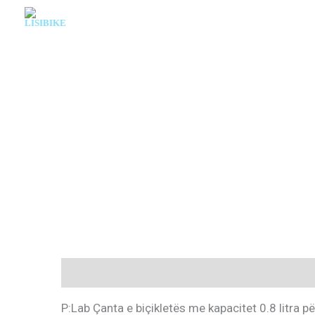
Skip
to
content
Description
P:Lab Çanta e biçikletës me kapacitet 0.8 litra pë