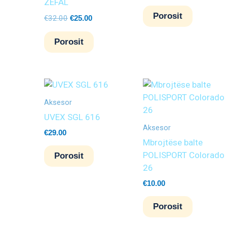
ZEFAL
Porosit
€
32.00
€
25.00
Porosit
Aksesor
UVEX SGL 616
Aksesor
€
29.00
Mbrojtëse balte
POLISPORT Colorado
Porosit
26
€
10.00
Porosit