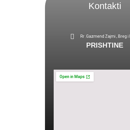
Kontakti
Rr .Gazmend Zajmi , Breg i D
PRISHTINE