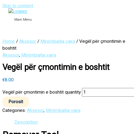
Skip to content
Main Menu
Home
/
Aksesor
/
Mirëmbajtja vajra
/ Vegël për çmontimin e
boshtit
Aksesor
,
Mirëmbajtja vajra
Vegël për çmontimin e boshtit
€
8.00
Vegël për çmontimin e boshtit quantity
Porosit
Categories:
Aksesor
,
Mirëmbajtja vajra
Description