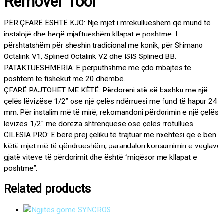
Remover Tool
PËR ÇFARË ËSHTË KJO: Një mjet i mrekullueshëm që mund të
instalojë dhe heqë mjaftueshëm kllapat e poshtme. I
përshtatshëm për sheshin tradicional me konik, për Shimano
Octalink V1, Splined Octalink V2 dhe ISIS Splined BB.
PATAKTUESHMËRIA: E përputhshme me çdo mbajtës të
poshtëm të fishekut me 20 dhëmbë.
ÇFARË PAJTOHET ME KËTË: Përdoreni atë së bashku me një
çelës lëvizëse 1/2” ose një çelës ndërruesi me fund të hapur 24
mm. Për instalim më të mirë, rekomandoni përdorimin e një çelës
lëvizës 1/2″ me doreza shtrënguese ose çelës rrotullues.
CILËSIA PRO: E bërë prej çeliku të trajtuar me nxehtësi që e bën
këtë mjet më të qëndrueshëm, parandalon konsumimin e veglav
gjatë viteve të përdorimit dhe është “miqësor me kllapat e
poshtme”.
Related products