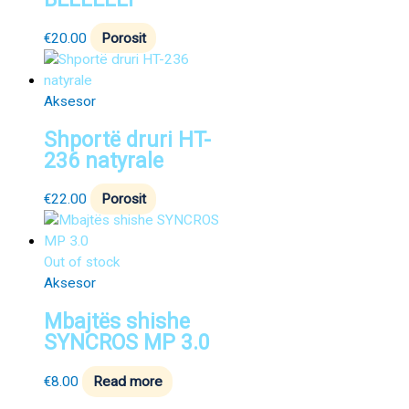
€
20.00
Porosit
Aksesor
Shportë druri HT-
236 natyrale
€
22.00
Porosit
Out of stock
Aksesor
Mbajtës shishe
SYNCROS MP 3.0
€
8.00
Read more