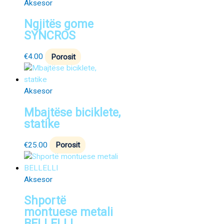
Aksesor
Ngjitës gome
SYNCROS
€
4.00
Porosit
Aksesor
Mbajtëse biciklete,
statike
€
25.00
Porosit
Aksesor
Shportë
montuese metali
BELLELLI