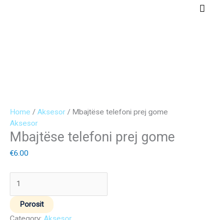
Skip
Main
to
Men
content
Mbajtëse
telefoni
prej
gome
quantity
Home
/
Aksesor
/ Mbajtëse telefoni prej gome
Aksesor
Mbajtëse telefoni prej gome
€
6.00
Porosit
Category:
Aksesor