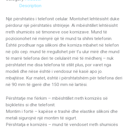
Description
Një përshtatës i telefonit celular. Montohet lehtësisht duke
përdorur një përshtatës shtrirjeje. Ai mbështillet lehtësisht
rreth shumicës së timoneve ose kornizave. Mund të
pozicionohet në mënyrë që të mund ta shihni telefonin.
Është prodhuar nga silikoni dhe korniza mbahet në telefon
në çdo cep. mund të rregullohet për t’u ulur mirë dhe mund
të marrë telefona deri te celularët më të mëdhenj – nuk
përshtatet me disa telefona të stilit plus, por varet nga
modeli dhe nëse është i vendosur në kasë apo jo.
mbajtëse. Kur matet, është i përshtatshëm për telefona deri
në 90 mm të gjerë dhe 150 mm në lartësi.
Përshtatje me fërkim – mbështillet rreth kornizës së
biçikletës si dhe telefonit.
Montim i fortë – kapëse e trashë dhe elastike silikoni dhe
metali sigurojnë një montim të sigurt.
Përshtatja e kornizës – mund të vendoset rreth shumicës