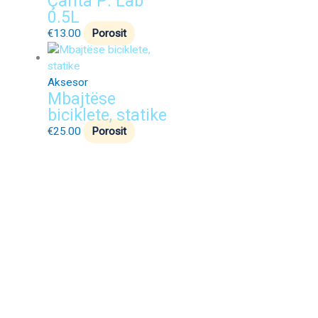
Çanta P: Lab
0.5L
€
13.00
Porosit
Aksesor
Mbajtëse
biciklete, statike
€
25.00
Porosit