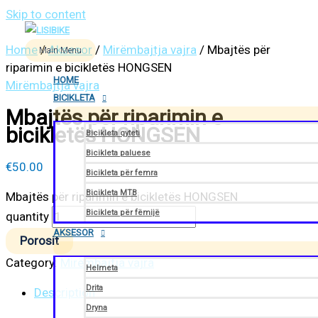
Skip to content
Home
/
Aksesor
/
Mirëmbajtja vajra
/ Mbajtës për
Main Menu
riparimin e bicikletës HONGSEN
HOME
Mirëmbajtja vajra
BICIKLETA
Mbajtës për riparimin e
bicikletës HONGSEN
Bicikleta qyteti
Bicikleta paluese
€
50.00
Bicikleta për femra
Bicikleta MTB
Mbajtës për riparimin e bicikletës HONGSEN
Bicikleta për fëmijë
quantity
AKSESOR
Porosit
Category:
Mirëmbajtja vajra
Helmeta
Drita
Description
Dryna