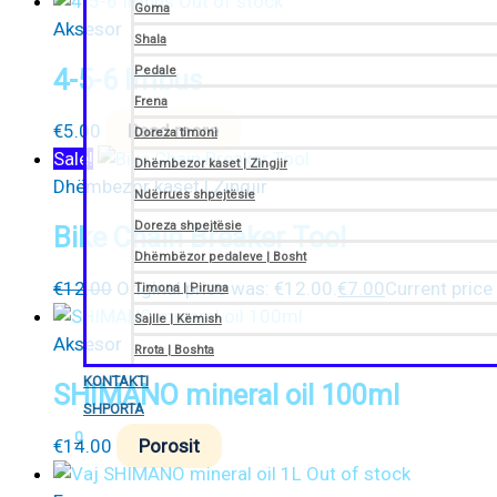
Out of stock
Goma
Aksesor
Shala
4-5-6 Imbus
Pedale
Frena
€
5.00
Read more
Doreza timoni
Sale!
Dhëmbezor kaset | Zingjir
Dhëmbezor kaset | Zingjir
Ndërrues shpejtësie
Doreza shpejtësie
Bike Chain Breaker Tool
Dhëmbëzor pedaleve | Bosht
€
12.00
Original price was: €12.00.
€
7.00
Current price 
Timona | Piruna
Sajlle | Këmish
Aksesor
Rrota | Boshta
KONTAKTI
SHIMANO mineral oil 100ml
SHPORTA
0
€
14.00
Porosit
Out of stock