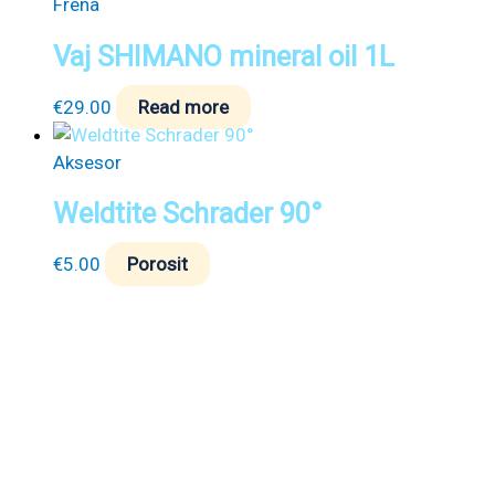
Frena
Vaj SHIMANO mineral oil 1L
€
29.00
Read more
Aksesor
Weldtite Schrader 90°
€
5.00
Porosit