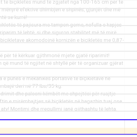
it të biçikletës mund të zgjatet nga 100-165 cm për të
ë mënyrë efektive dhimbjen e shpinës, gjunjët dhe më
të se kurrë!
içikletës të pajisura me tampon gome, nofulla e kapjes
iparim të lehtë, si dhe siguron stabilitet më të mirë
e biçikletave akomodojnë kornizën e biçikletës me 0,87-
 për të kërkuar gjithmonë mjete gjatë riparimit!
 që mund të ngjitet në shtyllë për të organizuar gjërat
 e punës e mekanikës portative të biçikletave në
mbajë deri në 77 lbs/35 kg.
ndrimit dhe palosni këmbët me shpejtësi për ruajtje
tin e mirëmbajtjes së biçikletës në bagazhin tuaj ose
 aty! Montimi dhe rregullimi janë gjithashtu të lehta.