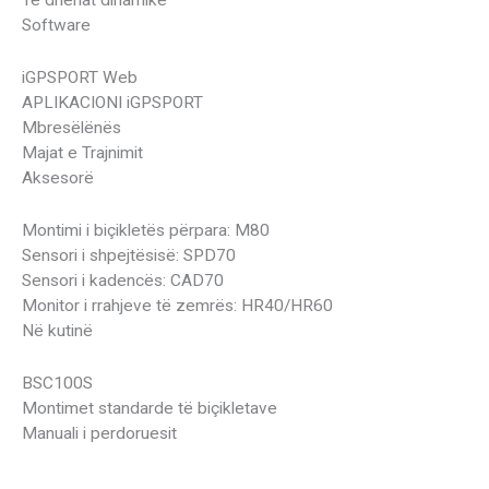
Të dhënat dinamike
Software
iGPSPORT Web
APLIKACIONI iGPSPORT
Mbresëlënës
Majat e Trajnimit
Aksesorë
Montimi i biçikletës përpara: M80
Sensori i shpejtësisë: SPD70
Sensori i kadencës: CAD70
Monitor i rrahjeve të zemrës: HR40/HR60
Në kutinë
BSC100S
Montimet standarde të biçikletave
Manuali i perdoruesit