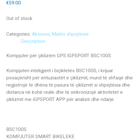
€
59.00
Out of stock
Categories:
Aksesor
,
Matës shpejtesie
Description
Kompjuter për çiklizëm GPS IGPSPORT BSC100S
Kompjuteri inteligjent i biçikletës BSC100S, i krijuar
posaçërisht për entuziastët e çiklizmit, mund të shfaqë dhe
regjistrojë të dhëna të pasura të çiklizmit si shpejtësia dhe
distanca në kohë reale dhe të sinkronizojë aktivitetet e
çiklizmit me iGPSPORT APP për analizë dhe ndarje.
BSC100S
KOMPJUTER SMART BIKELEKE