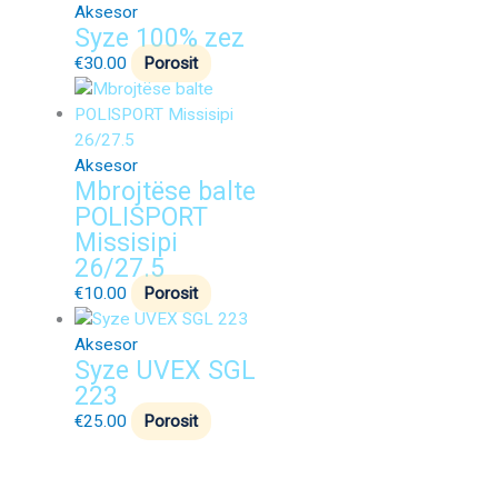
Aksesor
Syze 100% zez
€
30.00
Porosit
Aksesor
Mbrojtëse balte
POLISPORT
Missisipi
26/27.5
€
10.00
Porosit
Aksesor
Syze UVEX SGL
223
€
25.00
Porosit