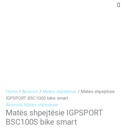
Skip
Main
to
Men
content
Home
/
Aksesor
/
Matës shpejtesie
/ Matës shpejtësie
IGPSPORT BSC100S bike smart
Aksesor
,
Matës shpejtesie
Matës shpejtësie IGPSPORT
BSC100S bike smart