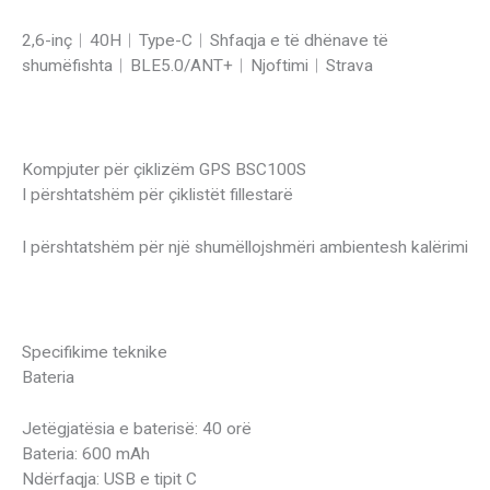
2,6-inç︱40H︱Type-C︱Shfaqja e të dhënave të
shumëfishta︱BLE5.0/ANT+︱Njoftimi︱Strava
Kompjuter për çiklizëm GPS BSC100S
I përshtatshëm për çiklistët fillestarë
I përshtatshëm për një shumëllojshmëri ambientesh kalërimi
Specifikime teknike
Bateria
Jetëgjatësia e baterisë: 40 orë
Bateria: 600 mAh
Ndërfaqja: USB e tipit C