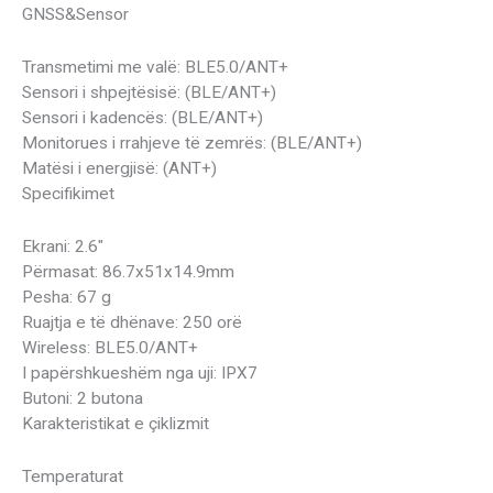
GNSS&Sensor
Transmetimi me valë: BLE5.0/ANT+
Sensori i shpejtësisë: (BLE/ANT+)
Sensori i kadencës: (BLE/ANT+)
Monitorues i rrahjeve të zemrës: (BLE/ANT+)
Matësi i energjisë: (ANT+)
Specifikimet
Ekrani: 2.6″
Përmasat: 86.7x51x14.9mm
Pesha: 67 g
Ruajtja e të dhënave: 250 orë
Wireless: BLE5.0/ANT+
I papërshkueshëm nga uji: IPX7
Butoni: 2 butona
Karakteristikat e çiklizmit
Temperaturat