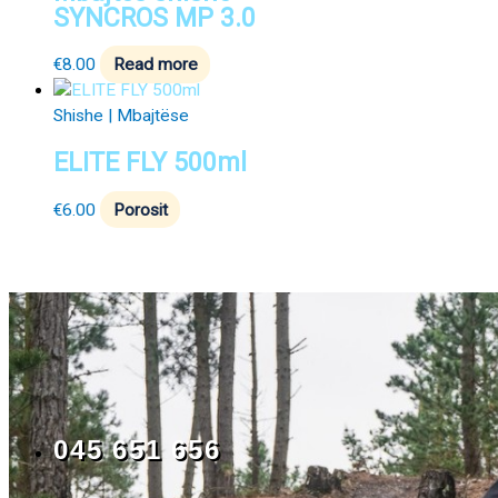
SYNCROS MP 3.0
€
8.00
Read more
Shishe | Mbajtëse
ELITE FLY 500ml
€
6.00
Porosit
045 651 656