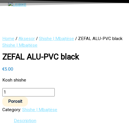
Main
Skip
ZEFAL
Menu
to
ALU-
content
PVC
black
quantity
Home
/
Aksesor
/
Shishe | Mbajtëse
/ ZEFAL ALU-PVC black
Shishe | Mbajtëse
ZEFAL ALU-PVC black
€
5.00
Kosh shishe
Porosit
Category:
Shishe | Mbajtëse
Description