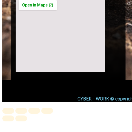
CYBER - WORK © copyrigh