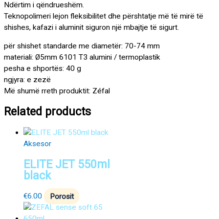
Ndërtim i qëndrueshëm.
Teknopolimeri lejon fleksibilitet dhe përshtatje më të mirë të
shishes, kafazi i aluminit siguron një mbajtje të sigurt.
për shishet standarde me diametër: 70-74 mm
materiali: Ø5mm 6101 T3 alumini / termoplastik
pesha e shportës: 40 g
ngjyra: e zezë
Më shumë rreth produktit: Zéfal
Related products
Aksesor
ELITE JET 550ml
black
€
6.00
Porosit