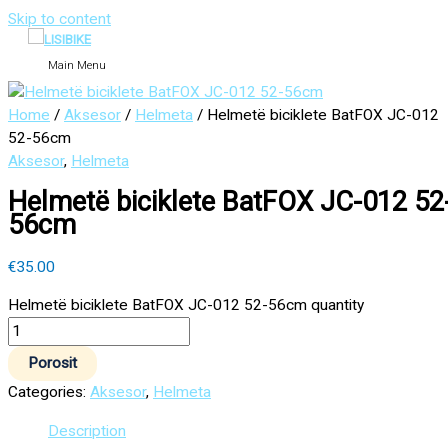
Skip to content
Main Menu
Home
/
Aksesor
/
Helmeta
/ Helmetë biciklete BatFOX JC-012
52-56cm
Aksesor
,
Helmeta
Helmetë biciklete BatFOX JC-012 52
56cm
€
35.00
Helmetë biciklete BatFOX JC-012 52-56cm quantity
Porosit
Categories:
Aksesor
,
Helmeta
Description