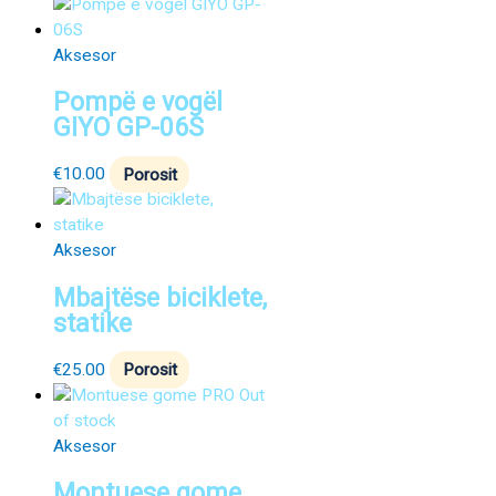
Aksesor
Pompë e vogël
GIYO GP-06S
€
10.00
Porosit
Aksesor
Mbajtëse biciklete,
statike
€
25.00
Porosit
Out
of stock
Aksesor
Montuese gome