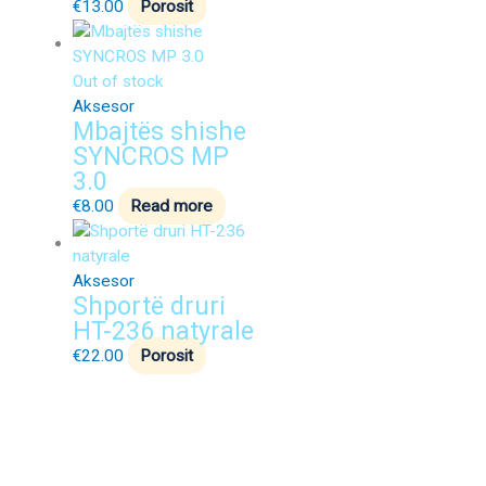
€
13.00
Porosit
Out of stock
Aksesor
Mbajtës shishe
SYNCROS MP
3.0
€
8.00
Read more
Aksesor
Shportë druri
HT-236 natyrale
€
22.00
Porosit