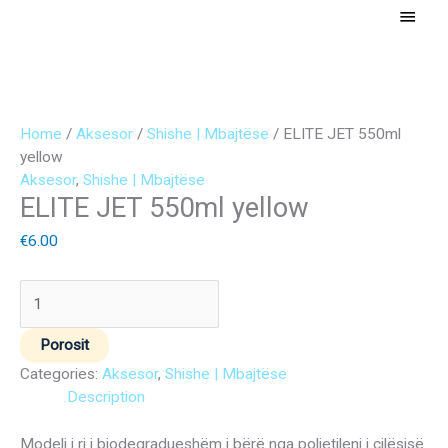
Skip
Main
to
Menu
content
ELITE
JET
Home
/
Aksesor
/
Shishe | Mbajtëse
/ ELITE JET 550ml
550ml
yellow
yellow
Aksesor
,
Shishe | Mbajtëse
ELITE JET 550ml yellow
quantity
€
6.00
Porosit
Categories:
Aksesor
,
Shishe | Mbajtëse
Description
Modeli i ri i biodegradueshëm i bërë nga polietileni i cilësisë