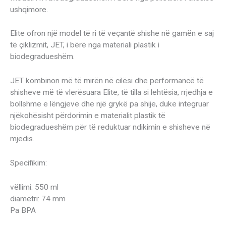
ushqimore.
Elite ofron një model të ri të veçantë shishe në gamën e saj
të çiklizmit, JET, i bërë nga materiali plastik i
biodegradueshëm.
JET kombinon më të mirën në cilësi dhe performancë të
shisheve më të vlerësuara Elite, të tilla si lehtësia, rrjedhja e
bollshme e lëngjeve dhe një grykë pa shije, duke integruar
njëkohësisht përdorimin e materialit plastik të
biodegradueshëm për të reduktuar ndikimin e shisheve në
mjedis.
Specifikim:
vëllimi: 550 ml
diametri: 74 mm
Pa BPA