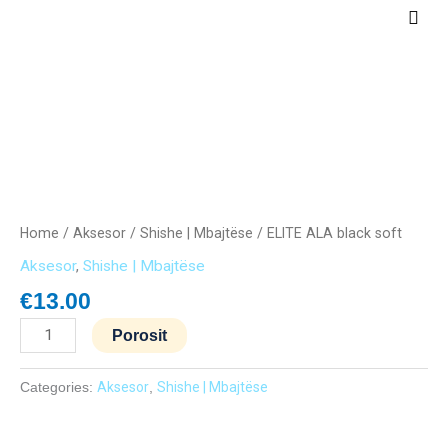
Skip
Main
to
Men
content
ELITE
ALA
black
soft
quantity
Home
/
Aksesor
/
Shishe | Mbajtëse
/ ELITE ALA black soft
Aksesor
,
Shishe | Mbajtëse
€
13.00
Porosit
Categories:
Aksesor
,
Shishe | Mbajtëse