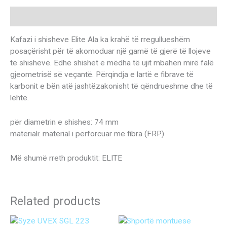
Description
Kafazi i shisheve Elite Ala ka krahë të rregullueshëm
posaçërisht për të akomoduar një gamë të gjerë të llojeve
të shisheve. Edhe shishet e mëdha të ujit mbahen mirë falë
gjeometrisë së veçantë. Përqindja e lartë e fibrave të
karbonit e bën atë jashtëzakonisht të qëndrueshme dhe të
lehtë.
për diametrin e shishes: 74 mm
materiali: material i përforcuar me fibra (FRP)
Më shumë rreth produktit: ELITE
Related products