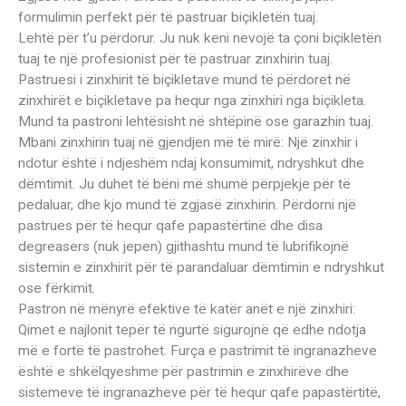
formulimin perfekt për të pastruar biçikletën tuaj.
Lehtë për t’u përdorur. Ju nuk keni nevojë ta çoni biçikletën
tuaj te një profesionist për të pastruar zinxhirin tuaj.
Pastruesi i zinxhirit të biçikletave mund të përdoret në
zinxhirët e biçikletave pa hequr nga zinxhiri nga biçikleta.
Mund ta pastroni lehtësisht në shtëpinë ose garazhin tuaj.
Mbani zinxhirin tuaj në gjendjen më të mirë: Një zinxhir i
ndotur është i ndjeshëm ndaj konsumimit, ndryshkut dhe
dëmtimit. Ju duhet të bëni më shumë përpjekje për të
pedaluar, dhe kjo mund të zgjasë zinxhirin. Përdorni një
pastrues për të hequr qafe papastërtinë dhe disa
degreasers (nuk jepen) gjithashtu mund të lubrifikojnë
sistemin e zinxhirit për të parandaluar dëmtimin e ndryshkut
ose fërkimit.
Pastron në mënyrë efektive të katër anët e një zinxhiri:
Qimet e najlonit tepër të ngurtë sigurojnë që edhe ndotja
më e fortë të pastrohet. Furça e pastrimit të ingranazheve
është e shkëlqyeshme për pastrimin e zinxhirëve dhe
sistemeve të ingranazheve për të hequr qafe papastërtitë,