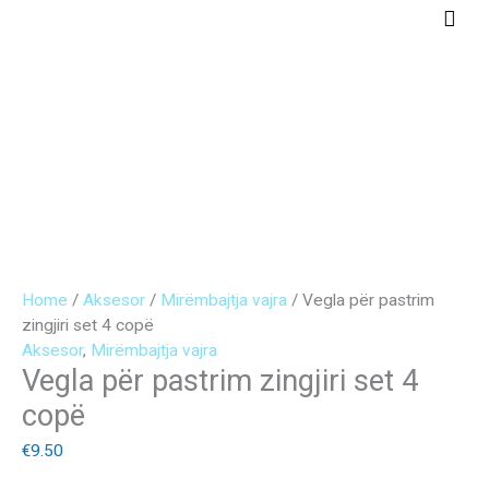
Skip
Main
to
Men
content
Vegla
Original
Current
për
price
price
pastrim
was:
is:
zingjiri
€10.00.
€8.00.
set
4
copë
quantity
Home
/
Aksesor
/
Mirëmbajtja vajra
/ Vegla për pastrim
zingjiri set 4 copë
Aksesor
,
Mirëmbajtja vajra
Vegla për pastrim zingjiri set 4
copë
€
9.50