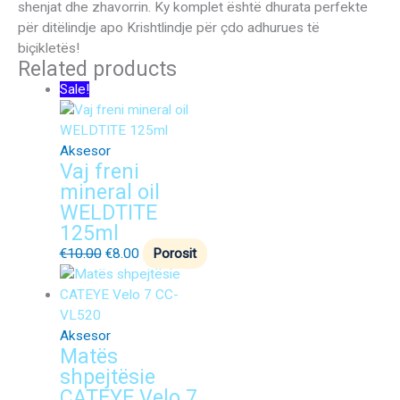
shenjat dhe zhavorrin. Ky komplet është dhurata perfekte
për ditëlindje apo Krishtlindje për çdo adhurues të
biçikletës!
Related products
Sale!
Aksesor
Vaj freni
mineral oil
WELDTITE
125ml
€
10.00
€
8.00
Porosit
Aksesor
Matës
shpejtësie
CATEYE Velo 7