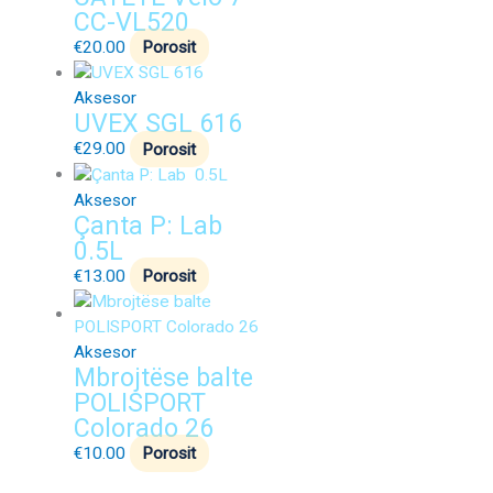
CC-VL520
€
20.00
Porosit
Aksesor
UVEX SGL 616
€
29.00
Porosit
Aksesor
Çanta P: Lab
0.5L
€
13.00
Porosit
Aksesor
Mbrojtëse balte
POLISPORT
Colorado 26
€
10.00
Porosit