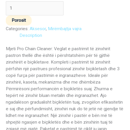
Porosit
Categories:
Aksesor
,
Mirëmbajtja vajra
Description
Mjeti Pro Chain Cleaner: Veglat e pastrimit të zinxhirit
pastron thellë dhe është i përshtatshëm për të gjithë
zinxhirët e biçikletave. Kompleti i pastrimit të zinxhirit
përfshin një pastrues profesional zinxhir biçikletash dhe 3
copë furça për pastrimin e ingranazheve. Ideale për
zinxhirë, kaseta, mekanizma dhe me dhëmbëza
Përmirësoni performancën e biçikletës suaj. Zhurma e
tepërt në zinxhir bluan metalin dhe ingranazhet. Ajo
ngadalëson gradualisht biçikletën tuaj, zvogëlon efikasitetin
e saj dhe përfundimisht, zinxhiri nuk do të jetë në gjendje të
lidhet me ingranazhet. Një zinxhir i pastër e bën më të
shpejtë ngasjen e biçikletës dhe e bën zinxhirin tuaj të
zgjasë më gjatë. Paketat e pastrimit të ciklit ju japin