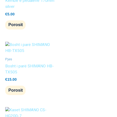
Këmbë e pedaleve 170mm
silver
€
5.00
Porosit
Pjes
Bosht i parë SHIMANO HB-
TX505
€
15.00
Porosit