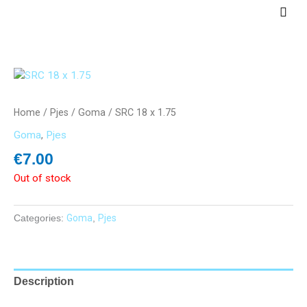
Skip
Main
to
Men
content
Home
/
Pjes
/
Goma
/ SRC 18 x 1.75
Goma
,
Pjes
€
7.00
Out of stock
Categories:
Goma
,
Pjes
Description