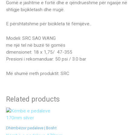
Gomë e jashtme e fortë dhe e qëndrueshme për ngasje në
shtigje biçikletash dhe rrugë.
E përshtatshme për bicikleta të fëmijëve..
Modeli: SRC SAO WANG
me një tel në buzë të gomës
dimensionet: 18 x 1,75/ 47-355
Presioni i rekomanduar: 50 psi / 3.0 bar
Më shumë rreth produktit: SRC
Related products
Dhëmbëzor pedaleve | Bosht