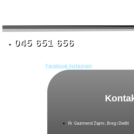
045 651 656
Facebook
Instagram
Kontak
Rr .Gazmend Zajmi , Breg i Diellit