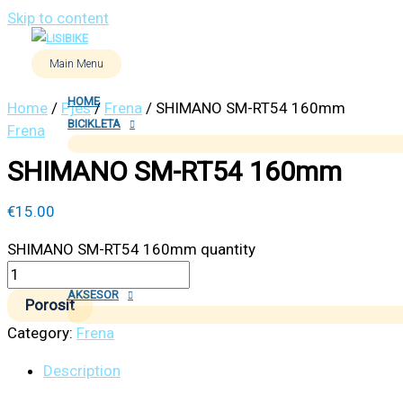
Skip to content
Main Menu
HOME
Home
/
Pjes
/
Frena
/ SHIMANO SM-RT54 160mm
BICIKLETA
Frena
SHIMANO SM-RT54 160mm
€
15.00
SHIMANO SM-RT54 160mm quantity
AKSESOR
Porosit
Category:
Frena
Description