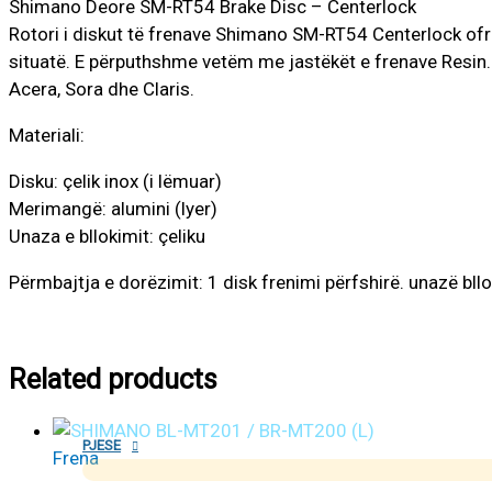
Shimano Deore SM-RT54 Brake Disc – Centerlock
Rotori i diskut të frenave Shimano SM-RT54 Centerlock o
situatë. E përputhshme vetëm me jastëkët e frenave Resin.
Acera, Sora dhe Claris.
Materiali:
Disku: çelik inox (i lëmuar)
Merimangë: alumini (lyer)
Unaza e bllokimit: çeliku
Përmbajtja e dorëzimit: 1 disk frenimi përfshirë. unazë bll
Related products
PJESE
Frena