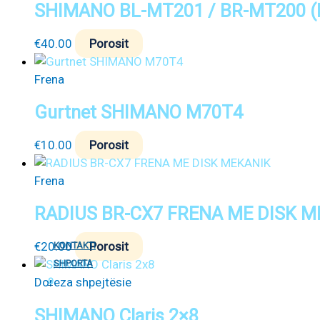
SHIMANO BL-MT201 / BR-MT200 (
€
40.00
Porosit
Frena
Gurtnet SHIMANO M70T4
€
10.00
Porosit
Frena
RADIUS BR-CX7 FRENA ME DISK M
€
20.00
Porosit
KONTAKTI
SHPORTA
Doreza shpejtësie
0
SHIMANO Claris 2×8