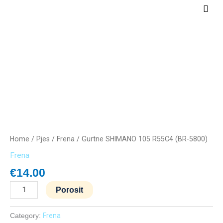
Skip
Main
to
Men
content
Gurtne
SHIMANO
105
R55C4
(BR-
5800)
quantity
Home
/
Pjes
/
Frena
/ Gurtne SHIMANO 105 R55C4 (BR-5800)
Frena
€
14.00
Porosit
Category:
Frena