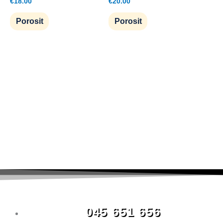
€
18.00
€
20.00
Porosit
Porosit
045 651 656