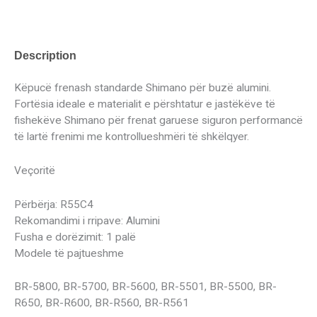
Description
Këpucë frenash standarde Shimano për buzë alumini.
Fortësia ideale e materialit e përshtatur e jastëkëve të
fishekëve Shimano për frenat garuese siguron performancë
të lartë frenimi me kontrollueshmëri të shkëlqyer.
Veçoritë
Përbërja: R55C4
Rekomandimi i rripave: Alumini
Fusha e dorëzimit: 1 palë
Modele të pajtueshme
BR-5800, BR-5700, BR-5600, BR-5501, BR-5500, BR-
R650, BR-R600, BR-R560, BR-R561