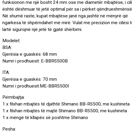
funksionon me një bosht 24 mm ose me diametër mbajtëse, i cili
është dëshmuar të jetë optimal për sa i përket qëndrueshmërisë
Në shumë raste, kupat mbajtëse janë nga jashtë në mënyrë që
ngarkesa të shpërndahet më mirë. Vulat me precizion me cilësi 
lartë sigurojnë një jetë të gjatë shërbimi.
Modelet:
BSA:
Gjerësia e guaskës: 68 mm
Numri i prodhuesit: E-BBRS500B
ITA:
Gjerësia e guaskës: 70 mm
Numri i prodhuesit:ME-BBRS500I
Përmbajtja:
1 x filxhan mbajtës të djathtë Shimano BB-RS500, me kushineta
1 x filxhan mbajtës të majtë Shimano BB-RS500, me kushineta
1 x mëngë të kllapës së poshtme Shimano
Pesha: