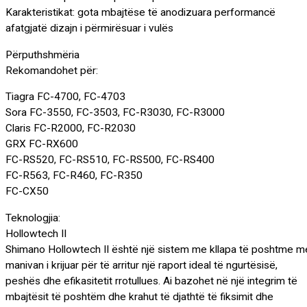
Karakteristikat: gota mbajtëse të anodizuara performancë
afatgjatë dizajn i përmirësuar i vulës
Përputhshmëria
Rekomandohet për:
Tiagra FC-4700, FC-4703
Sora FC-3550, FC-3503, FC-R3030, FC-R3000
Claris FC-R2000, FC-R2030
GRX FC-RX600
FC-RS520, FC-RS510, FC-RS500, FC-RS400
FC-R563, FC-R460, FC-R350
FC-CX50
Teknologjia:
Hollowtech II
Shimano Hollowtech II është një sistem me kllapa të poshtme m
manivan i krijuar për të arritur një raport ideal të ngurtësisë,
peshës dhe efikasitetit rrotullues. Ai bazohet në një integrim të
mbajtësit të poshtëm dhe krahut të djathtë të fiksimit dhe