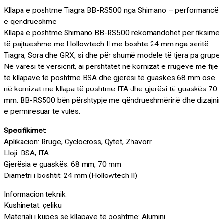
Kllapa e poshtme Tiagra BB-RS500 nga Shimano – performancë
e qëndrueshme
Kllapa e poshtme Shimano BB-RS500 rekomandohet për fiksim
të pajtueshme me Hollowtech II me boshte 24 mm nga seritë
Tiagra, Sora dhe GRX, si dhe për shumë modele të tjera pa grupe
Në varësi të versionit, ai përshtatet në kornizat e rrugëve me fije
të kllapave të poshtme BSA dhe gjerësi të guaskës 68 mm ose
në kornizat me kllapa të poshtme ITA dhe gjerësi të guaskës 70
mm. BB-RS500 bën përshtypje me qëndrueshmërinë dhe dizajni
e përmirësuar të vulës.
Specifikimet:
Aplikacion: Rrugë, Cyclocross, Qytet, Zhavorr
Lloji: BSA, ITA
Gjerësia e guaskës: 68 mm, 70 mm
Diametri i boshtit: 24 mm (Hollowtech II)
Informacion teknik:
Kushinetat: çeliku
Materiali i kupës së kllapave të poshtme: Alumini