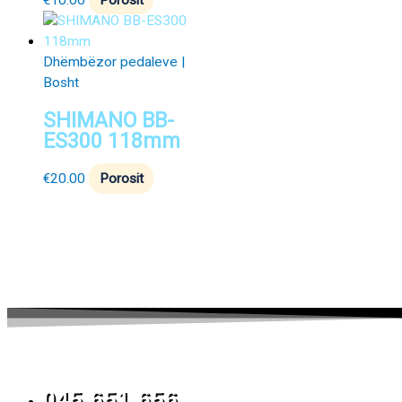
Dhëmbëzor pedaleve |
Bosht
SHIMANO BB-
ES300 118mm
€
20.00
Porosit
045 651 656