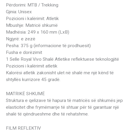
Përdorimi: MTB / Trekking
Gjinia: Unisex
Pozicioni i kalërimit: Atletik
Mbushje: Matricë shkumë
Madhësia: 249 x 160 mm (LxB)
Ngjyrë: e zezë
Pesha: 375 g (informacione të prodhuesit)
Fusha e dorëzimit
1 Selle Royal Vivo Shalë Atletike reflektuese teknologjitë
Pozicioni i kalërimit atletik
Kalorësi atletik zakonisht ulet në shalë me një kënd të
shtyllës kurrizore 45 gradë.
MATRIKË SHKUMË
Struktura e qelizave të hapura të matricës së shkumës jep
elasticitet dhe frymëmarrje të shtuar për të garantuar një
shalë të qëndrueshme dhe të rehatshme.
FILM REFLEKTIV