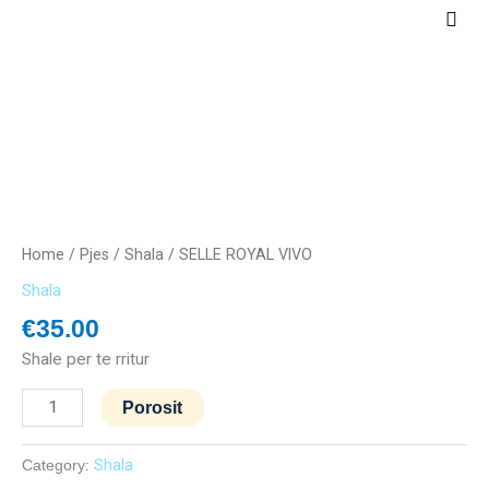
Skip
Main
to
Men
content
SELLE
ROYAL
VIVO
quantity
Home
/
Pjes
/
Shala
/ SELLE ROYAL VIVO
Shala
€
35.00
Shale per te rritur
Porosit
Category:
Shala