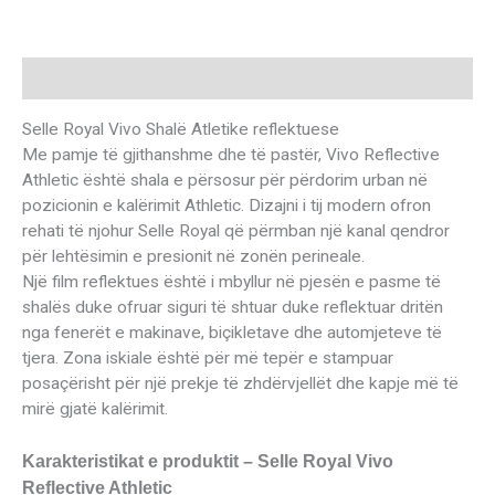
Description
Selle Royal Vivo Shalë Atletike reflektuese
Me pamje të gjithanshme dhe të pastër, Vivo Reflective
Athletic është shala e përsosur për përdorim urban në
pozicionin e kalërimit Athletic. Dizajni i tij modern ofron
rehati të njohur Selle Royal që përmban një kanal qendror
për lehtësimin e presionit në zonën perineale.
Një film reflektues është i mbyllur në pjesën e pasme të
shalës duke ofruar siguri të shtuar duke reflektuar dritën
nga fenerët e makinave, biçikletave dhe automjeteve të
tjera. Zona iskiale është për më tepër e stampuar
posaçërisht për një prekje të zhdërvjellët dhe kapje më të
mirë gjatë kalërimit.
Karakteristikat e produktit – Selle Royal Vivo
Reflective Athletic