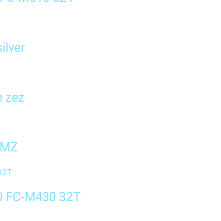
ilver
 zez
-MZ
O FC-M430 32T