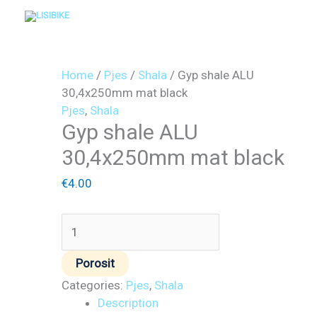
Skip
to
content
Gyp
shale
Home
/
Pjes
/
Shala
/ Gyp shale ALU
ALU
30,4x250mm mat black
30,4x250mm
Pjes
,
Shala
mat
Gyp shale ALU
black
30,4x250mm mat black
quantity
€
4.00
Porosit
Categories:
Pjes
,
Shala
Description