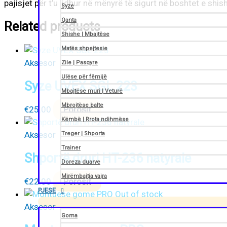
pajisjet për t’u lidhur në mënyrë të sigurt në boshtet e shis
Syze
Qanta
Related products
Shishe | Mbajtëse
Matës shpejtesie
Aksesor
Zile | Pasqyre
Ulëse për fëmijë
Syze UVEX SGL 223
Mbajtëse muri | Veturë
Mbrojtëse balte
€
25.00
Porosit
Këmbë | Rrota ndihmëse
Aksesor
Treger | Shporta
Trainer
Shportë druri HT-236 natyrale
Doreza duarve
Mirëmbajtja vajra
€
22.00
Porosit
PJESE
Out of stock
Aksesor
Goma