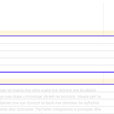
r ta marrë me vete gjatë një xhiroje me biçikletë,
e ose duke u montuar direkt në kornizë. Ideale për ta
lumini me një dorezë të butë me dendësi të dyfishtë
resta dhe Schrader. Përfshin mbajtësen e pompës dhe