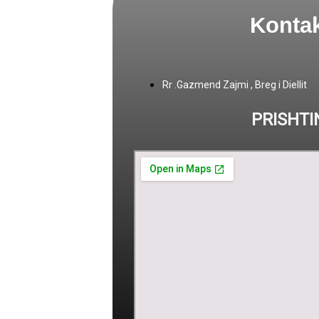
Kontak
Rr .Gazmend Zajmi , Breg i Diellit
PRISHTI