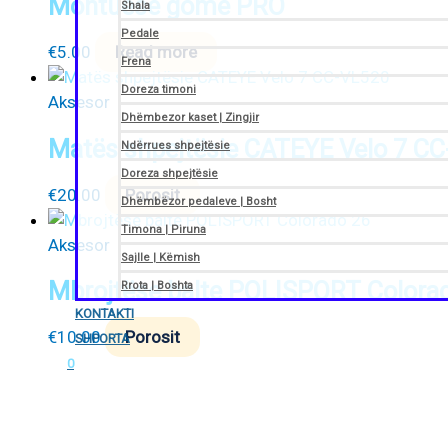
Montuese gome PRO
Shala
Pedale
€
5.00
Read more
Frena
Doreza timoni
Aksesor
Dhëmbezor kaset | Zingjir
Matës shpejtësie CATEYE Velo 7 C
Ndërrues shpejtësie
Doreza shpejtësie
€
20.00
Porosit
Dhëmbëzor pedaleve | Bosht
Timona | Piruna
Aksesor
Sajlle | Këmish
Mbrojtëse balte POLISPORT Colora
Rrota | Boshta
KONTAKTI
€
10.00
Porosit
SHPORTA
0