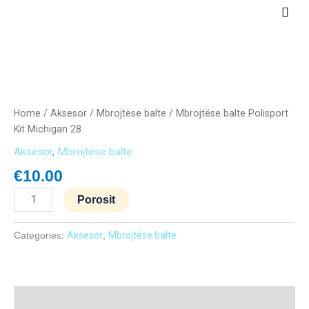
Skip
Main
to
Men
content
Mbrojtëse
balte
Polisport
Home
/
Aksesor
/
Mbrojtëse balte
/ Mbrojtëse balte Polisport
Kit
Kit Michigan 28
Michigan
Aksesor
,
Mbrojtëse balte
28
quantity
€
10.00
Porosit
Categories:
Aksesor
,
Mbrojtëse balte
Description