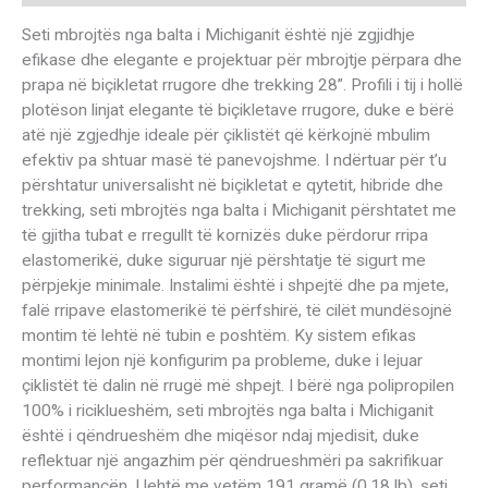
Seti mbrojtës nga balta i Michiganit është një zgjidhje
efikase dhe elegante e projektuar për mbrojtje përpara dhe
prapa në biçikletat rrugore dhe trekking 28”. Profili i tij i hollë
plotëson linjat elegante të biçikletave rrugore, duke e bërë
atë një zgjedhje ideale për çiklistët që kërkojnë mbulim
efektiv pa shtuar masë të panevojshme. I ndërtuar për t’u
përshtatur universalisht në biçikletat e qytetit, hibride dhe
trekking, seti mbrojtës nga balta i Michiganit përshtatet me
të gjitha tubat e rregullt të kornizës duke përdorur rripa
elastomerikë, duke siguruar një përshtatje të sigurt me
përpjekje minimale. Instalimi është i shpejtë dhe pa mjete,
falë rripave elastomerikë të përfshirë, të cilët mundësojnë
montim të lehtë në tubin e poshtëm. Ky sistem efikas
montimi lejon një konfigurim pa probleme, duke i lejuar
çiklistët të dalin në rrugë më shpejt. I bërë nga polipropilen
100% i riciklueshëm, seti mbrojtës nga balta i Michiganit
është i qëndrueshëm dhe miqësor ndaj mjedisit, duke
reflektuar një angazhim për qëndrueshmëri pa sakrifikuar
performancën. I lehtë me vetëm 191 gramë (0.18 lb), seti