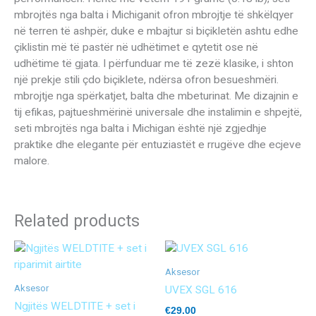
mbrojtës nga balta i Michiganit ofron mbrojtje të shkëlqyer
në terren të ashpër, duke e mbajtur si biçikletën ashtu edhe
çiklistin më të pastër në udhëtimet e qytetit ose në
udhëtime të gjata. I përfunduar me të zezë klasike, i shton
një prekje stili çdo biçiklete, ndërsa ofron besueshmëri.
mbrojtje nga spërkatjet, balta dhe mbeturinat. Me dizajnin e
tij efikas, pajtueshmërinë universale dhe instalimin e shpejtë,
seti mbrojtës nga balta i Michigan është një zgjedhje
praktike dhe elegante për entuziastët e rrugëve dhe ecjeve
malore.
Related products
Aksesor
Aksesor
UVEX SGL 616
Ngjitës WELDTITE + set i
€
29.00