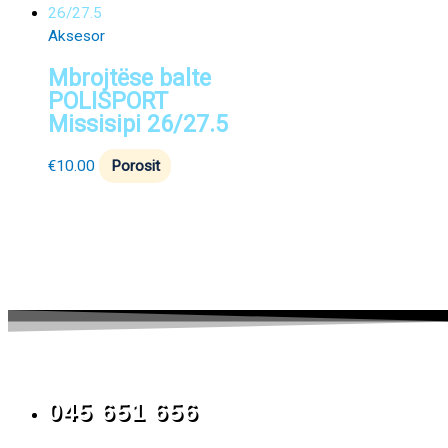
Aksesor
Mbrojtëse balte
POLISPORT
Missisipi 26/27.5
€
10.00
Porosit
045 651 656