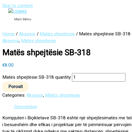
Skip to content
Main Menu
Home
/
Aksesor
/
Matës shpejtesie
/ Matës shpejtësie SB-318
Aksesor
,
Matës shpejtesie
Matës shpejtësie SB-318
€
8.00
Matës shpejtësie SB-318 quantity
Porosit
Categories:
Aksesor
,
Matës shpejtesie
Description
Kompjuteri i Biçikletave SB-318 është një shpejtësimatës me tel
i besueshëm dhe efikas i projektuar për të përmirësuar përvojën
tuaj të çiklizmit duke ndjekur me saktësi distancën, shpejtësinë