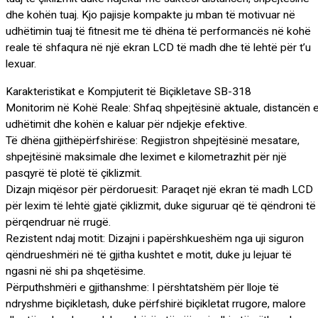
dhe kohën tuaj. Kjo pajisje kompakte ju mban të motivuar në
udhëtimin tuaj të fitnesit me të dhëna të performancës në kohë
reale të shfaqura në një ekran LCD të madh dhe të lehtë për t’u
lexuar.
Karakteristikat e Kompjuterit të Biçikletave SB-318
Monitorim në Kohë Reale: Shfaq shpejtësinë aktuale, distancën 
udhëtimit dhe kohën e kaluar për ndjekje efektive.
Të dhëna gjithëpërfshirëse: Regjistron shpejtësinë mesatare,
shpejtësinë maksimale dhe leximet e kilometrazhit për një
pasqyrë të plotë të çiklizmit.
Dizajn miqësor për përdoruesit: Paraqet një ekran të madh LCD
për lexim të lehtë gjatë çiklizmit, duke siguruar që të qëndroni të
përqendruar në rrugë.
Rezistent ndaj motit: Dizajni i papërshkueshëm nga uji siguron
qëndrueshmëri në të gjitha kushtet e motit, duke ju lejuar të
ngasni në shi pa shqetësime.
Përputhshmëri e gjithanshme: I përshtatshëm për lloje të
ndryshme biçikletash, duke përfshirë biçikletat rrugore, malore