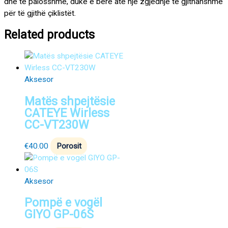
dhe të palosshme, duke e bërë atë një zgjedhje të gjithanshme
për të gjithë çiklistët.
Related products
Aksesor
Matës shpejtësie
CATEYE Wirless
CC-VT230W
€
40.00
Porosit
Aksesor
Pompë e vogël
GIYO GP-06S