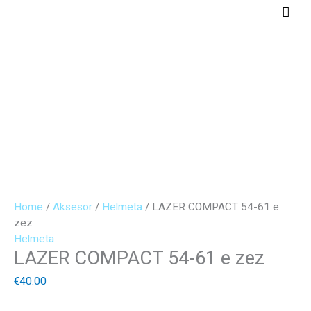
Skip
Main
to
Men
content
LAZER
COMPACT
54-
61
e
zez
quantity
Home
/
Aksesor
/
Helmeta
/ LAZER COMPACT 54-61 e
zez
Helmeta
LAZER COMPACT 54-61 e zez
€
40.00