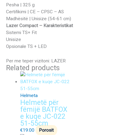
Pesha | 325 g
Certifikimi | CE – CPSC – AS
Madhësitë | Unisize (54-61 cm)
Lazer Compact – Karakteristikat
Sistemi TS+ Fit
Unisize
Opsionale TS + LED
Per me teper vizitoni: LAZER
Related products
Helmeta
Helmetë për
fëmijë BATFOX
e kuqe JC-022
51-55cm
€
19.00
Porosit