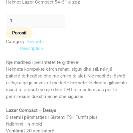
Helmet Lazer Compact 54-61 e zez
Porosit
Category:
Helmeta
Description
Një madhësi i përshtatet të gjithëve!
Helmeta kompakte ofron rehati, siguri dhe stil, në një
paketë tërheqëse dhe me çmim të ulët. Një madhësi është
gjithçka që ju nevojitet me këtë helmetë. Helmeta gjithashtu
mund të pajiset me një dritë LED të montuar pas për të
përmirësuar dukshmërinë dhe sigurinë.
Lazer Compact – Detaje
Sistemi i përshtatjes | Sistemi TS+ Turnfit plus
Ndërtimi | in-mold
Ventilimi | 20 ventilatorë