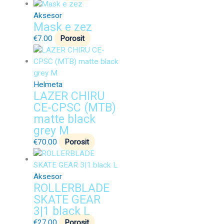
Aksesor
Mask e zez
€
7.00
Porosit
Helmeta
LAZER CHIRU
CE-CPSC (MTB)
matte black
grey M
€
70.00
Porosit
Aksesor
ROLLERBLADE
SKATE GEAR
3|1 black L
€
27.00
Porosit