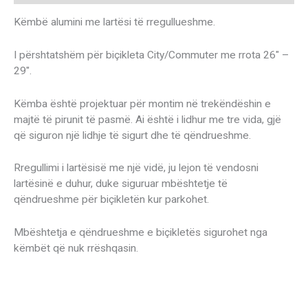
Këmbë alumini me lartësi të rregullueshme.
I përshtatshëm për biçikleta City/Commuter me rrota 26″ –
29″.
Këmba është projektuar për montim në trekëndëshin e
majtë të pirunit të pasmë. Ai është i lidhur me tre vida, gjë
që siguron një lidhje të sigurt dhe të qëndrueshme.
Rregullimi i lartësisë me një vidë, ju lejon të vendosni
lartësinë e duhur, duke siguruar mbështetje të
qëndrueshme për biçikletën kur parkohet.
Mbështetja e qëndrueshme e biçikletës sigurohet nga
këmbët që nuk rrëshqasin.