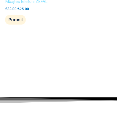
Mbajtës telefoni ZEFAL
€
32.00
€
25.00
Porosit