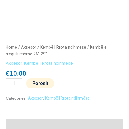
Skip
Main
to
Men
content
Këmbë
e
rregullueshme
Home
/
Aksesor
/
Këmbë | Rrota ndihmëse
/ Këmbë e
26"-29"
rregullueshme 26″-29″
quantity
Aksesor
,
Këmbë | Rrota ndihmëse
€
10.00
Porosit
Categories:
Aksesor
,
Këmbë | Rrota ndihmëse
Description