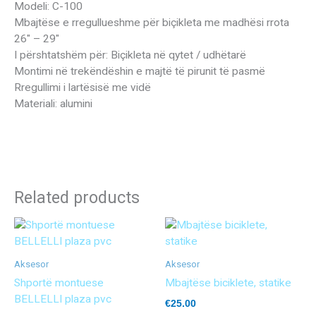
Modeli: C-100
Mbajtëse e rregullueshme për biçikleta me madhësi rrota
26″ – 29″
I përshtatshëm për: Biçikleta në qytet / udhëtarë
Montimi në trekëndëshin e majtë të pirunit të pasmë
Rregullimi i lartësisë me vidë
Materiali: alumini
Related products
Aksesor
Aksesor
Shportë montuese
Mbajtëse biciklete, statike
BELLELLI plaza pvc
€
25.00