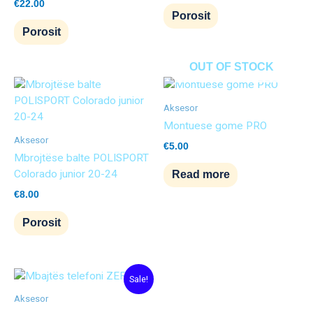
€
22.00
Porosit
Porosit
OUT OF STOCK
Aksesor
Montuese gome PRO
Aksesor
€
5.00
Mbrojtëse balte POLISPORT
Colorado junior 20-24
Read more
€
8.00
Porosit
Original
Current
Sale!
price
price
was:
is:
Aksesor
€32.00.
€25.00.