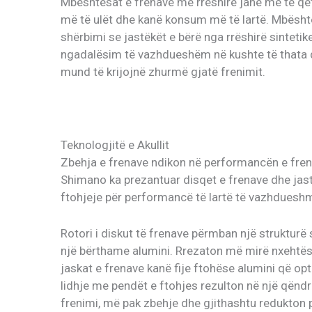
Mbështesat e frenave me rrëshirë janë më të qe
më të ulët dhe kanë konsum më të lartë. Mbësht
shërbimi se jastëkët e bërë nga rrëshirë sinteti
ngadalësim të vazhdueshëm në kushte të thata d
mund të krijojnë zhurmë gjatë frenimit.
Teknologjitë e Akullit
Zbehja e frenave ndikon në performancën e fren
Shimano ka prezantuar disqet e frenave dhe jastë
ftohjeje për performancë të lartë të vazhdueshm
Rotori i diskut të frenave përmban një strukturë 
një bërthame alumini. Rrezaton më mirë nxehtës
jaskat e frenave kanë fije ftohëse alumini që opti
lidhje me pendët e ftohjes rezulton në një qënd
frenimi, më pak zbehje dhe gjithashtu redukton 