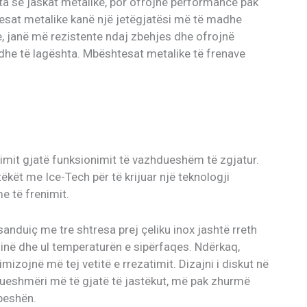
ta se jaskat metalike, por ofrojnë performancë pak
esat metalike kanë një jetëgjatësi më të madhe
ke, janë më rezistente ndaj zbehjes dhe ofrojnë
he të lagështa. Mbështesat metalike të frenave
imit gjatë funksionimit të vazhdueshëm të zgjatur.
kët me Ice-Tech për të krijuar një teknologji
e të frenimit.
sanduiç me tre shtresa prej çeliku inox jashtë rreth
inë dhe ul temperaturën e sipërfaqes. Ndërkaq,
mizojnë më tej vetitë e rrezatimit. Dizajni i diskut në
rueshmëri më të gjatë të jastëkut, më pak zhurmë
peshën.