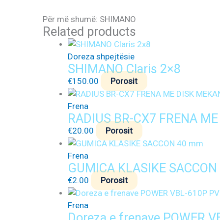
Për më shumë: SHIMANO
Related products
Doreza shpejtësie
SHIMANO Claris 2×8
€
150.00
Porosit
Frena
RADIUS BR-CX7 FRENA ME
€
20.00
Porosit
Frena
GUMICA KLASIKE SACCON
€
2.00
Porosit
Frena
Doreza e frenave POWER V