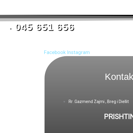
045 651 656
Facebook
Instagram
Kontak
Rr .Gazmend Zajmi , Breg i Diellit
PRISHTI