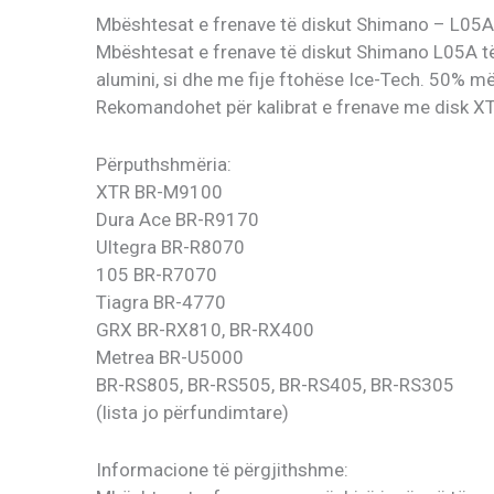
Mbështesat e frenave të diskut Shimano – L05A-R
Mbështesat e frenave të diskut Shimano L05A të 
alumini, si dhe me fije ftohëse Ice-Tech. 50% më
Rekomandohet për kalibrat e frenave me disk XTR
Përputhshmëria:
XTR BR-M9100
Dura Ace BR-R9170
Ultegra BR-R8070
105 BR-R7070
Tiagra BR-4770
GRX BR-RX810, BR-RX400
Metrea BR-U5000
BR-RS805, BR-RS505, BR-RS405, BR-RS305
(lista jo përfundimtare)
Informacione të përgjithshme: