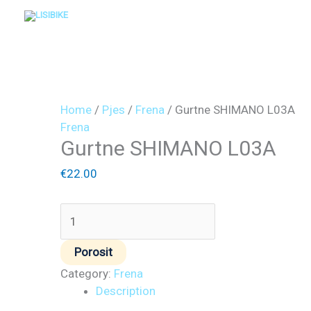
Skip
to
content
Gurtne
SHIMANO
L03A
quantity
Home
/
Pjes
/
Frena
/ Gurtne SHIMANO L03A
Frena
Gurtne SHIMANO L03A
€
22.00
Porosit
Category:
Frena
Description