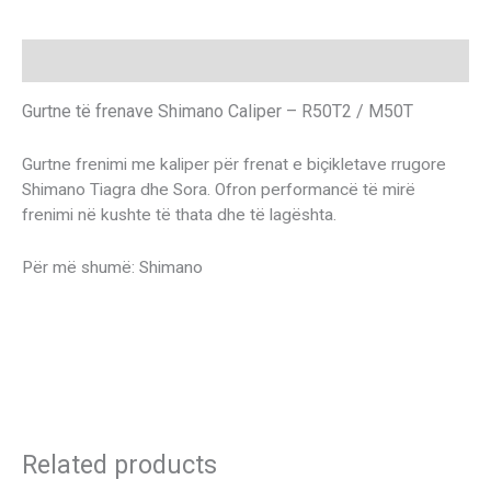
Description
Gurtne të frenave Shimano Caliper – R50T2 / M50T
Gurtne frenimi me kaliper për frenat e biçikletave rrugore
Shimano Tiagra dhe Sora. Ofron performancë të mirë
frenimi në kushte të thata dhe të lagështa.
Për më shumë: Shimano
Related products