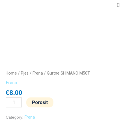
Skip
Main
to
Men
content
Gurtne
SHIMANO
M50T
quantity
Home
/
Pjes
/
Frena
/ Gurtne SHIMANO M50T
Frena
€
8.00
Porosit
Category:
Frena