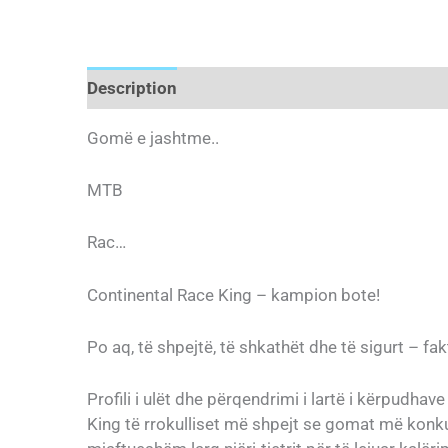
Description
Gomë e jashtme..
MTB
Rac…
Continental Race King – kampion bote!
Po aq, të shpejtë, të shkathët dhe të sigurt – fa
Profili i ulët dhe përqendrimi i lartë i kërpudha
King të rrokulliset më shpejt se gomat më konku