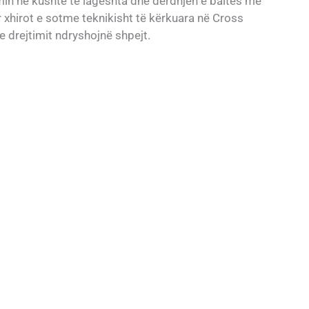
rimin në kushte të lagështa dhe derdhjen e baltës me
 xhirot e sotme teknikisht të kërkuara në Cross
 e drejtimit ndryshojnë shpejt.