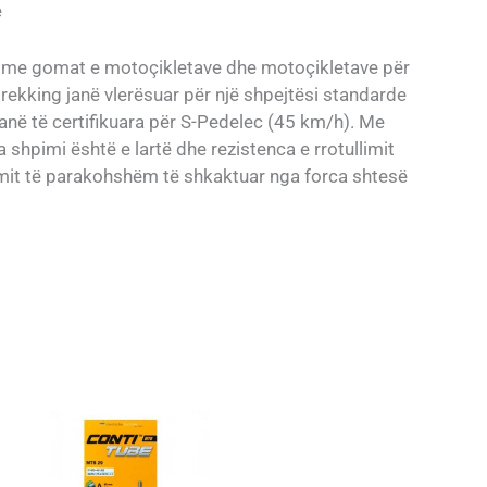
e
ë me gomat e motoçikletave dhe motoçikletave për
rekking janë vlerësuar për një shpejtësi standarde
anë të certifikuara për S-Pedelec (45 km/h). Me
ga shpimi është e lartë dhe rezistenca e rrotullimit
umit të parakohshëm të shkaktuar nga forca shtesë