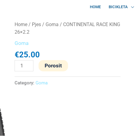
HOME
BICIKLETA
CONTINENTAL
Home
/
Pjes
/
Goma
/ CONTINENTAL RACE KING
RACE
26×2.2
KING
Goma
26x2.2
€
25.00
quantity
Porosit
Category:
Goma