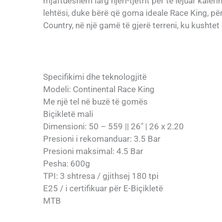
mjaftueshëm larg njëri-tjetrit për të lejuar kalë
lehtësi, duke bërë që goma ideale Race King, për
Country, në një gamë të gjerë terreni, ku kushtet
Specifikimi dhe teknologjitë
Modeli: Continental Race King
Me një tel në buzë të gomës
Biçikletë mali
Dimensioni: 50 – 559 || 26″ | 26 x 2.20
Presioni i rekomanduar: 3.5 Bar
Presioni maksimal: 4.5 Bar
Pesha: 600g
TPI: 3 shtresa / gjithsej 180 tpi
E25 / i certifikuar për E-Biçikletë
MTB