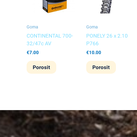
Goma
Goma
CONTINENTAL 700-
PONELY 26 x 2.10
32/47c AV
P766
€
7.00
€
10.00
Porosit
Porosit