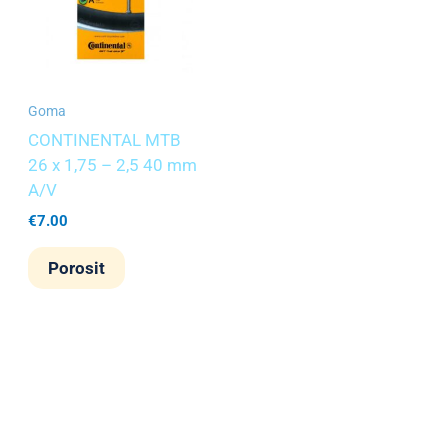
Goma
O
CONTINENTAL MTB
26 x 1,75 – 2,5 40 mm
A/V
€
7.00
Porosit