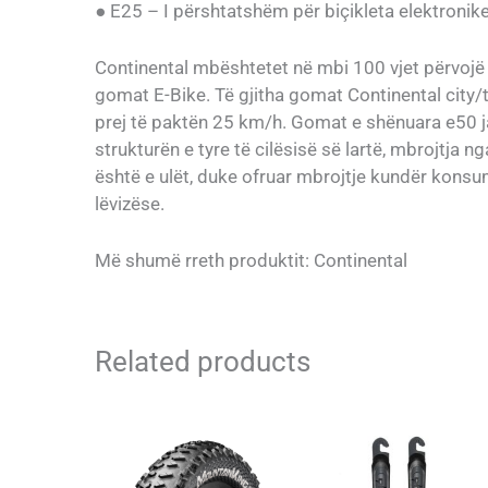
● E25 – I përshtatshëm për biçikleta elektronik
Continental mbështetet në mbi 100 vjet përvoj
gomat E-Bike. Të gjitha gomat Continental city/t
prej të paktën 25 km/h. Gomat e shënuara e50 j
strukturën e tyre të cilësisë së lartë, mbrojtja n
është e ulët, duke ofruar mbrojtje kundër kons
lëvizëse.
Më shumë rreth produktit: Continental
Related products