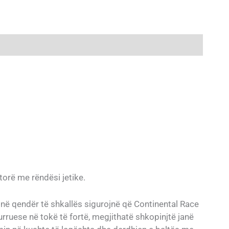
ktorë me rëndësi jetike.
ve në qendër të shkallës sigurojnë që Continental Race
rruese në tokë të fortë, megjithatë shkopinjtë janë