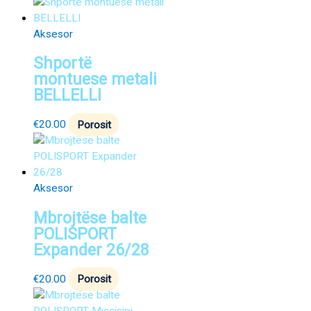
Aksesor
Shportë
montuese metali
BELLELLI
€
20.00
Porosit
Aksesor
Mbrojtëse balte
POLISPORT
Expander 26/28
€
20.00
Porosit