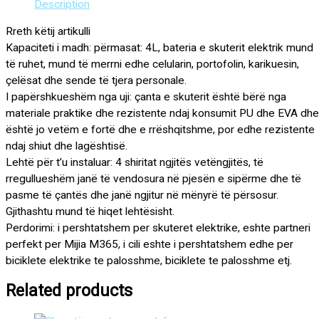
Description
Rreth këtij artikulli
Kapaciteti i madh: përmasat: 4L, bateria e skuterit elektrik mund
të ruhet, mund të merrni edhe celularin, portofolin, karikuesin,
çelësat dhe sende të tjera personale.
I papërshkueshëm nga uji: çanta e skuterit është bërë nga
materiale praktike dhe rezistente ndaj konsumit PU dhe EVA dhe
është jo vetëm e fortë dhe e rrëshqitshme, por edhe rezistente
ndaj shiut dhe lagështisë.
Lehtë për t’u instaluar: 4 shiritat ngjitës vetëngjitës, të
rregullueshëm janë të vendosura në pjesën e sipërme dhe të
pasme të çantës dhe janë ngjitur në mënyrë të përsosur.
Gjithashtu mund të hiqet lehtësisht.
Perdorimi: i pershtatshem per skuteret elektrike, eshte partneri
perfekt per Mijia M365, i cili eshte i pershtatshem edhe per
biciklete elektrike te palosshme, biciklete te palosshme etj.
Related products