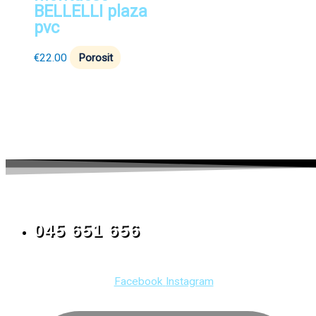
BELLELLI plaza
pvc
€
22.00
Porosit
045 651 656
Facebook
Instagram