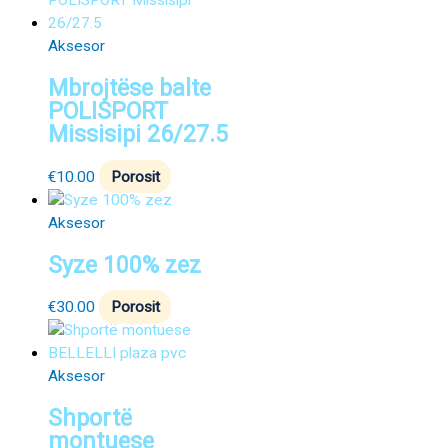
Aksesor
Mbrojtëse balte
POLISPORT
Missisipi 26/27.5
€
10.00
Porosit
Aksesor
Syze 100% zez
€
30.00
Porosit
Aksesor
Shportë
montuese