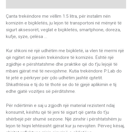
Description
Çanta trekëndore me vëllim 1.5 litra, për instalim nën
kornizën e biçikletës, ju lejon të transportoni në mënyrë të
sigurt aksesorët, veglat e biçikletës, smartphone, doreza,
kufje, syze, çelësa …
Kur shkoni në një udhëtim me biçikletë, ia vlen të merrni një
që ngjitet në pjesën trekëndore të kornizës. Është një
zgjidhje e përshtatshme dhe praktike që do t’ju lejojë të
mbani gjërat më të nevojshme. Kutia trekëndore P:Lab do
të jetë e përkryer për çdo udhëtim jashtë qytetit.
Shkathtësia e tij do të thotë se do të gjejë aplikimin e tij
edhe gjatë vozitjes së përditshme.
Për ndërtimin e saj u zgjodh një material rezistent ndaj
konsumit, kështu që të jeni të sigurt që çanta do t’ju
shërbejë për shumë sezone. Një zinxhir i përshtatshëm ju
lejon të hiqni lehtësisht gjërat kur ju nevojiten. Përveç kësaj,