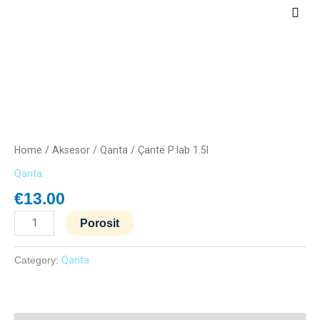
Skip
Main
to
Men
content
Çantë
P:lab
1.5l
quantity
Home
/
Aksesor
/
Qanta
/ Çantë P:lab 1.5l
Qanta
€
13.00
Porosit
Category:
Qanta