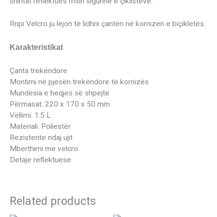
shiritat reflektues rrisin sigurinë e çiklistëve.
Rripi Velcro ju lejon të lidhni çantën në kornizën e biçikletës.
Karakteristikat
Çanta trekëndore
Montimi në pjesën trekëndore të kornizës
Mundësia e heqjes së shpejtë
Përmasat: 220 x 170 x 50 mm
Vëllimi: 1.5 L
Materiali: Poliestër
Rezistente ndaj ujit
Mbërthimi me velcro
Detaje reflektuese
Related products