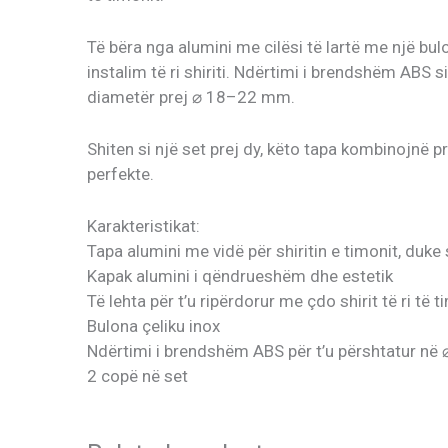
Të bëra nga alumini me cilësi të lartë me një bu
instalim të ri shiriti. Ndërtimi i brendshëm ABS 
diametër prej ⌀ 18–22 mm.
Shiten si një set prej dy, këto tapa kombinojnë p
perfekte.
Karakteristikat:
Tapa alumini me vidë për shiritin e timonit, duke s
Kapak alumini i qëndrueshëm dhe estetik
Të lehta për t’u ripërdorur me çdo shirit të ri të t
Bulona çeliku inox
Ndërtimi i brendshëm ABS për t’u përshtatur në
2 copë në set