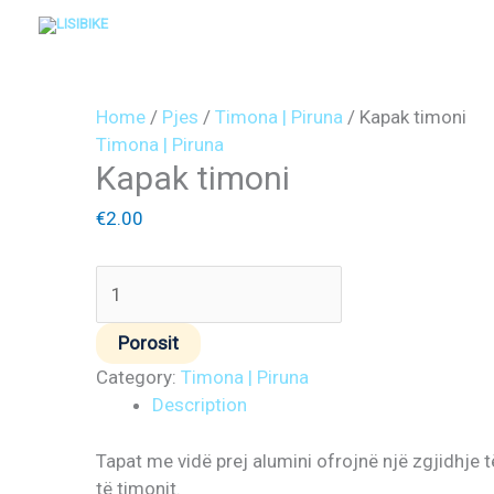
Skip
to
content
Kapak
timoni
Home
/
Pjes
/
Timona | Piruna
/ Kapak timoni
quantity
Timona | Piruna
Kapak timoni
€
2.00
Porosit
Category:
Timona | Piruna
Description
Tapat me vidë prej alumini ofrojnë një zgjidhje 
të timonit.