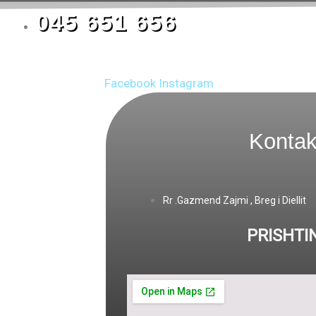
045 651 656
Facebook
Instagram
Kontak
Rr .Gazmend Zajmi , Breg i Diellit
PRISHTI