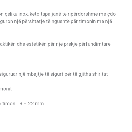
lon çeliku inox, këto tapa janë të ripërdorshme me çdo
siguron një përshtatje të ngushtë për timonin me një
raktikën dhe estetikën për një prekje përfundimtare
iguruar një mbajtje të sigurt për të gjitha shiritat
imonit
 ⌀ timon 18 – 22 mm