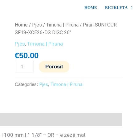
HOME
BICIKLETA
Pirun
Home
/
Pjes
/
Timona | Piruna
/ Pirun SUNTOUR
SUNTOUR
SF18-XCE26-DS DISC 26″
SF18-
Pjes
,
Timona | Piruna
XCE26-
€
50.00
DS
DISC
Porosit
26"
quantity
Categories:
Pjes
,
Timona | Piruna
 | 100 mm | 1 1/8″ – QR – e zezë mat