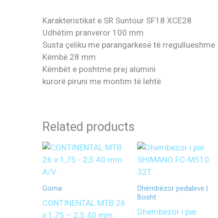
Karakteristikat e SR Suntour SF18 XCE28
Udhëtim pranveror 100 mm
Susta çeliku me parangarkesë të rregullueshme
Këmbë 28 mm
Këmbët e poshtme prej alumini
kurorë piruni me montim të lehtë
Related products
Goma
Dhëmbëzor pedaleve |
Bosht
CONTINENTAL MTB 26
Dhembezor i par
x 1,75 – 2,5 40 mm