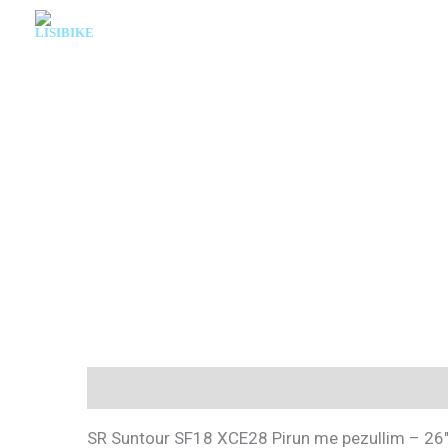
Skip
to
content
Description
SR Suntour SF18 XCE28 Pirun me pezullim – 26″