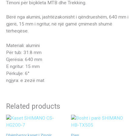
Timoni për biçikleta MTB dhe Trekking.
Bërë nga alumini, jashtëzakonisht i qëndrueshëm, 640 mm i
gjerë, 15 mm i ngritur, në një gamë çmimesh shumë
tërheqëse.
Materiali: alumini
Për tub: 31.8 mm
Gjerësia: 640 mm
E ngritur: 15 mm
Përkulje: 6°
ngjyra: e zezë mat
Related products
Dhëmbezor kaset | Zingjir
Pjes