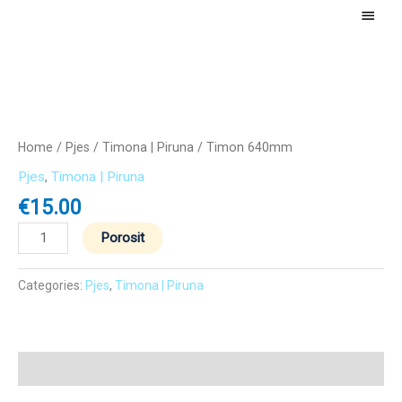
Skip
Main
to
Menu
content
Timon
640mm
quantity
Home
/
Pjes
/
Timona | Piruna
/ Timon 640mm
Pjes
,
Timona | Piruna
€
15.00
Porosit
Categories:
Pjes
,
Timona | Piruna
Description