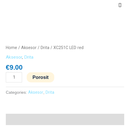
Skip
Main
to
Men
content
XC251C
LED
red
Home
/
Aksesor
/
Drita
/ XC251C LED red
quantity
Aksesor
,
Drita
€
9.00
Porosit
Categories:
Aksesor
,
Drita
Description