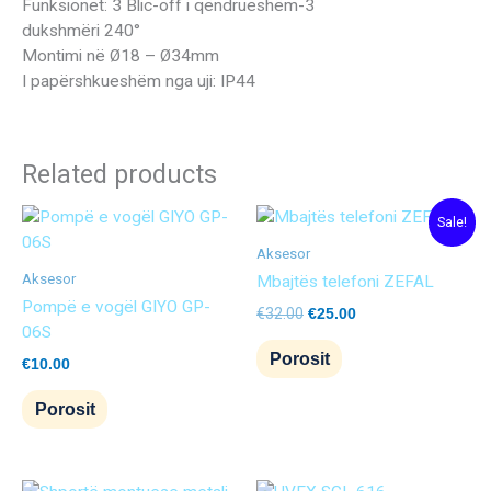
Funksionet: 3 Blic-off i qëndrueshëm-3
dukshmëri 240°
Montimi në Ø18 – Ø34mm
I papërshkueshëm nga uji: IP44
Related products
Original
Current
Sale!
price
price
was:
is:
Aksesor
€32.00.
€25.00.
Aksesor
Mbajtës telefoni ZEFAL
Pompë e vogël GIYO GP-
€
32.00
€
25.00
06S
Porosit
€
10.00
Porosit