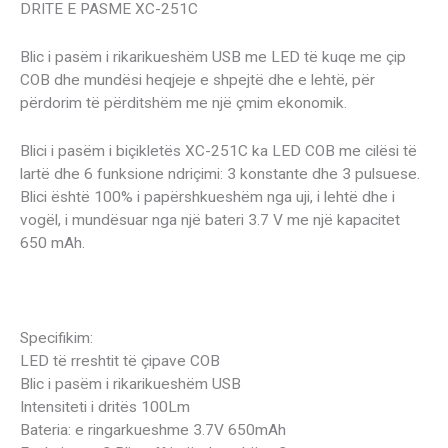
DRITE E PASME XC-251C
Blic i pasëm i rikarikueshëm USB me LED të kuqe me çip
COB dhe mundësi heqjeje e shpejtë dhe e lehtë, për
përdorim të përditshëm me një çmim ekonomik.
Blici i pasëm i biçikletës XC-251C ka LED COB me cilësi të
lartë dhe 6 funksione ndriçimi: 3 konstante dhe 3 pulsuese.
Blici është 100% i papërshkueshëm nga uji, i lehtë dhe i
vogël, i mundësuar nga një bateri 3.7 V me një kapacitet
650 mAh.
Specifikim:
LED të rreshtit të çipave COB
Blic i pasëm i rikarikueshëm USB
Intensiteti i dritës 100Lm
Bateria: e ringarkueshme 3.7V 650mAh