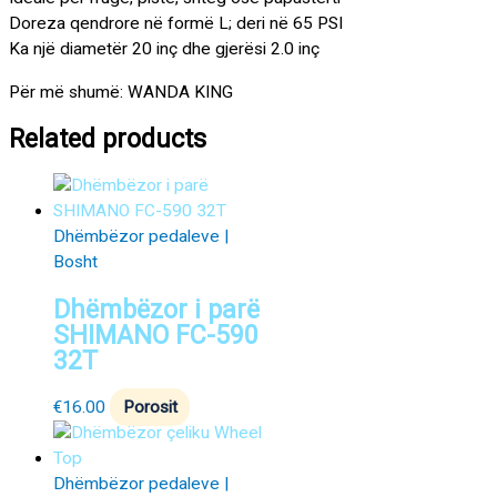
Doreza qendrore në formë L; deri në 65 PSI
Ka një diametër 20 inç dhe gjerësi 2.0 inç
Për më shumë: WANDA KING
Related products
Dhëmbëzor pedaleve |
Bosht
Dhëmbëzor i parë
SHIMANO FC-590
32T
€
16.00
Porosit
Dhëmbëzor pedaleve |