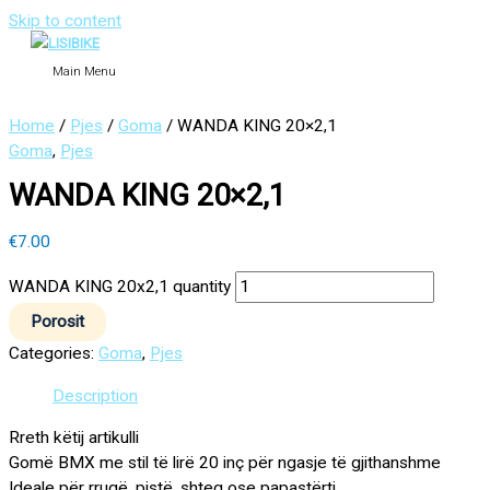
Skip to content
Main Menu
Home
/
Pjes
/
Goma
/ WANDA KING 20×2,1
Goma
,
Pjes
WANDA KING 20×2,1
€
7.00
WANDA KING 20x2,1 quantity
Porosit
Categories:
Goma
,
Pjes
Description
Rreth këtij artikulli
Gomë BMX me stil të lirë 20 inç për ngasje të gjithanshme
Ideale për rrugë, pistë, shteg ose papastërti