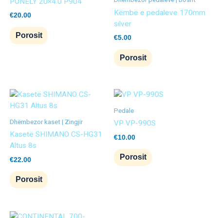
PONELY 20×4.0 P904
Këmbë e pedaleve 170mm
€
20.00
silver
Porosit
€
5.00
Porosit
Pedale
Dhëmbezor kaset | Zingjir
VP VP-990S
Kasetë SHIMANO CS-HG31
€
10.00
Altus 8s
Porosit
€
22.00
Porosit