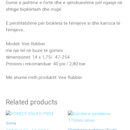
Gomë e jashtme e fortë dhe e qëndrueshme për ngasje në
shtigje biçikletash dhe rrugë.
E përshtatshme për bicikleta të fëmijëve si dhe karroca të
fëmijëve..
Modeli: Vee Rubber
me një tel në buzë të gomës
dimensionet: 14 x 1,75/ 47-254
Presioni i rekomanduar: 40 psi / 2,80 bar
Më shumë rreth produktit: Vee Rubber
Related products
Goma
Dhëmbëzor pedaleve | Bosht