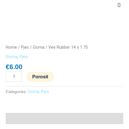
Skip
Main
to
Men
content
Vee
Rubber
14
Home
/
Pjes
/
Goma
/ Vee Rubber 14 x 1.75
x
Goma
,
Pjes
1.75
quantity
€
6.00
Porosit
Categories:
Goma
,
Pjes
Description