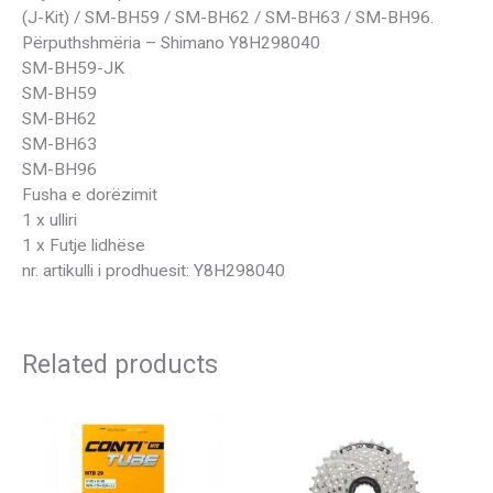
(J-Kit) / SM-BH59 / SM-BH62 / SM-BH63 / SM-BH96.
Përputhshmëria – Shimano Y8H298040
SM-BH59-JK
SM-BH59
SM-BH62
SM-BH63
SM-BH96
Fusha e dorëzimit
1 x ulliri
1 x Futje lidhëse
nr. artikulli i prodhuesit: Y8H298040
Related products