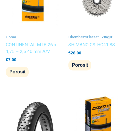
Goma
Dhëmbezor kaset | Zingjir
CONTINENTAL MTB 26 x
SHIMANO CS-HG41 8S
1,75 – 2,5 40 mm A/V
€
28.00
€
7.00
Porosit
Porosit