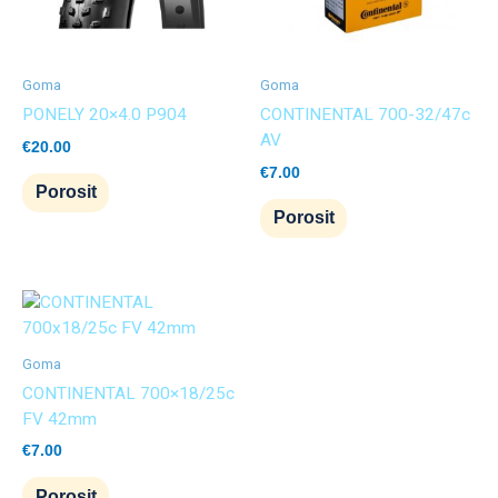
Goma
Goma
PONELY 20×4.0 P904
CONTINENTAL 700-32/47c
AV
€
20.00
€
7.00
Porosit
Porosit
Goma
CONTINENTAL 700×18/25c
FV 42mm
€
7.00
Porosit