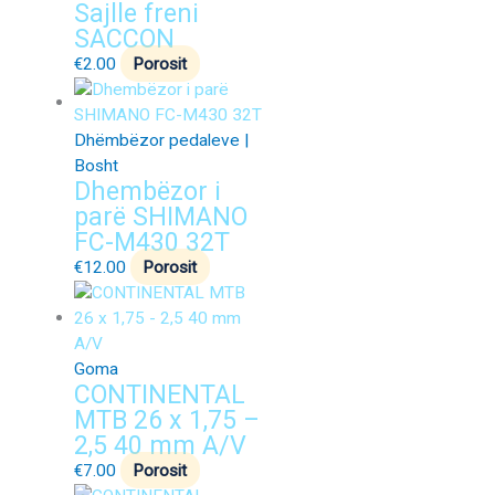
Sajlle freni
SACCON
€
2.00
Porosit
Dhëmbëzor pedaleve |
Bosht
Dhembëzor i
parë SHIMANO
FC-M430 32T
€
12.00
Porosit
Goma
CONTINENTAL
MTB 26 x 1,75 –
2,5 40 mm A/V
€
7.00
Porosit