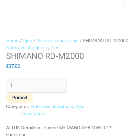
Skip
Main
to
Men
content
SHIMANO
RD-
Home
/
Pjes
/
Ndërrues shpejtësie
/ SHIMANO RD-M2000
M2000
Ndërrues shpejtësie
,
Pjes
SHIMANO RD-M2000
quantity
€
37.00
Porosit
Categories:
Ndërrues shpejtësie
,
Pjes
Description
ALTUS Derailleur i pasmë SHIMANO SHADOW RD 9-
shpejtësi