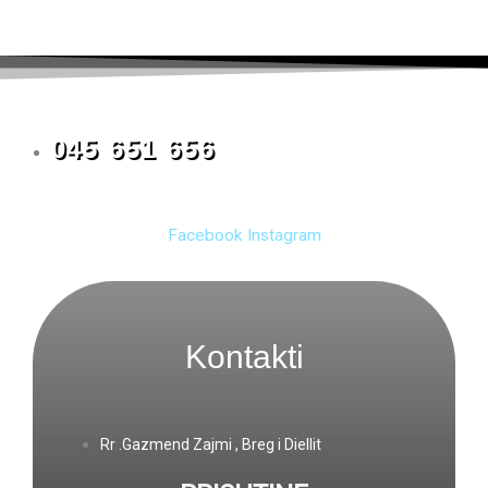
045 651 656
Facebook
Instagram
Kontakti
Rr .Gazmend Zajmi , Breg i Diellit