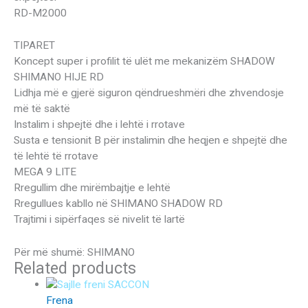
RD-M2000
TIPARET
Koncept super i profilit të ulët me mekanizëm SHADOW
SHIMANO HIJE RD
Lidhja më e gjerë siguron qëndrueshmëri dhe zhvendosje
më të saktë
Instalim i shpejtë dhe i lehtë i rrotave
Susta e tensionit B për instalimin dhe heqjen e shpejtë dhe
të lehtë të rrotave
MEGA 9 LITE
Rregullim dhe mirëmbajtje e lehtë
Rregullues kabllo në SHIMANO SHADOW RD
Trajtimi i sipërfaqes së nivelit të lartë
Për më shumë: SHIMANO
Related products
Frena