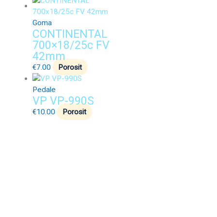
Goma
CONTINENTAL
700×18/25c FV
42mm
€
7.00
Porosit
Pedale
VP VP-990S
€
10.00
Porosit