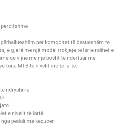
e përditshme
 përballueshëm për komoditet të besueshëm të
j e gjerë me një model rrokjeje të lartë ndihet e
ime që vijnë me një bosht të ndërtuar me
 tona MTB të nivelit më të lartë.
 të ndryshme
të
jatë
 e nivelit të lartë
m nga pedali me këpucën