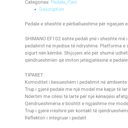
Categories:
Pedale
,
Pjes
Description
Pedale e sheshtë e përballueshme për ngasjen 
SHIMANO EF102 është pedali ynë i sheshtë më i
pedalimit në mjedise të ndryshme. Platforma e sa
sigurt nën këmbë. Shijojeni atë për shumë udhët
qëndrueshmëri që imiton jetëgjatësinë e pedaleve
TIPARET
Komoditet i besueshëm i pedalimit në ambiente
Trup i gjerë pedale me një model me kapje të lar
Ndërtim me cilësi të lartë për një kënaqësi afatg
Qëndrueshmëria e boshtit e ngjashme me modelet
Trup i gjerë rrëshirë për kontakt të qëndrueshë
Reflektori i integruar i pedalit