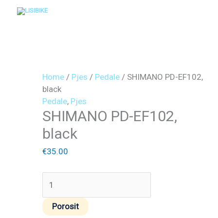
Skip
to
content
SHIMANO
PD-
EF102,
black
Home
/
Pjes
/
Pedale
/ SHIMANO PD-EF102,
quantity
black
Pedale
,
Pjes
SHIMANO PD-EF102,
black
€
35.00
Porosit