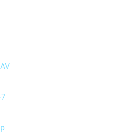
 AV
-7
op