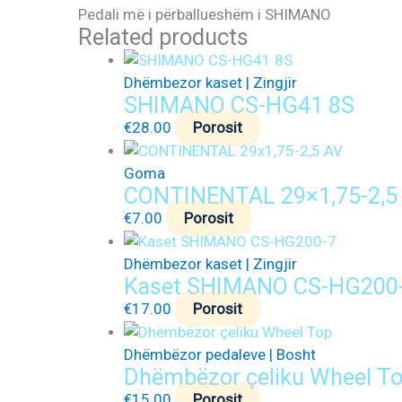
Pedali më i përballueshëm i SHIMANO
Related products
Dhëmbezor kaset | Zingjir
SHIMANO CS-HG41 8S
€
28.00
Porosit
Goma
CONTINENTAL 29×1,75-2,5
€
7.00
Porosit
Dhëmbezor kaset | Zingjir
Kaset SHIMANO CS-HG200
€
17.00
Porosit
Dhëmbëzor pedaleve | Bosht
Dhëmbëzor çeliku Wheel T
€
15.00
Porosit