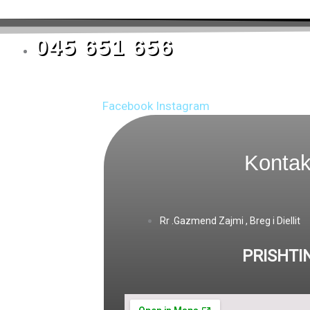
045 651 656
Facebook
Instagram
Kontak
Rr .Gazmend Zajmi , Breg i Diellit
PRISHTI